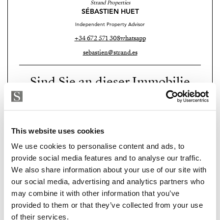
Strand Properties
SÉBASTIEN HUET
Independent Property Advisor
+34 672 571 308
whatsapp
sebastien@strand.es
Sind Sie an dieser Immobilie
interessiert?
Please, contact me or fill your information and
we will contact you with the language you
This website uses cookies
choose. We also arrange remote property
We use cookies to personalise content and ads, to
viewings by Whats App free of charge.
provide social media features and to analyse our traffic.
We also share information about your use of our site with
our social media, advertising and analytics partners who
MAKE CONTACT REQUEST
may combine it with other information that you’ve
provided to them or that they’ve collected from your use
of their services.