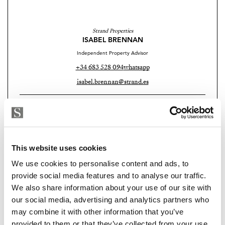
Private Tiefgarage und Abstellräume
Gepflegte Garten- und Grünanlagen
Strand Properties
ISABEL BRENNAN
Gated Boutique Community – Exklusivität in ruhiger
Independent Property Advisor
Umgebung
+34 683 528 094
whatsapp
Nur drei Gehminuten trennen die Bewohner vom
isabel.brennan@strand.es
Strand. In unmittelbarer Nähe befinden sich zahlreiche
Sind Sie an dieser Immobilie
Dienstleistungen und Annehmlichkeiten. Der
interessiert?
nahegelegene Bahnhof bietet direkte Verbindungen
nach Málaga und entlang der gesamten Costa del Sol.
Please, contact me or fill your information and
This website uses cookies
Zudem ermöglichen schnelle Straßenverbindungen
we will contact you with the language you
eine bequeme Anfahrt zum Flughafen und zu den
We use cookies to personalise content and ads, to
choose. We also arrange remote property
provide social media features and to analyse our traffic.
wichtigsten touristischen Zielen.
viewings by Whats App free of charge.
We also share information about your use of our site with
Eine perfekte Verbindung von mediterraner Natur,
our social media, advertising and analytics partners who
moderner Architektur und hochwertigem Lifestyle
may combine it with other information that you’ve
MAKE CONTACT REQUEST
provided to them or that they’ve collected from your use