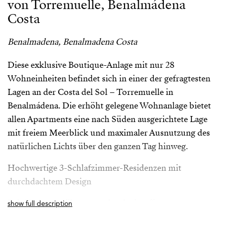
von Torremuelle, Benalmádena
Costa
Benalmadena, Benalmadena Costa
Diese exklusive Boutique-Anlage mit nur 28
Wohneinheiten befindet sich in einer der gefragtesten
Lagen an der Costa del Sol – Torremuelle in
Benalmádena. Die erhöht gelegene Wohnanlage bietet
allen Apartments eine nach Süden ausgerichtete Lage
mit freiem Meerblick und maximaler Ausnutzung des
natürlichen Lichts über den ganzen Tag hinweg.
Hochwertige 3-Schlafzimmer-Residenzen mit
durchdachtem Design
Jede Wohnung überzeugt durch ein offenes
show full description
Raumkonzept, Querbelüftung sowie großzügige und