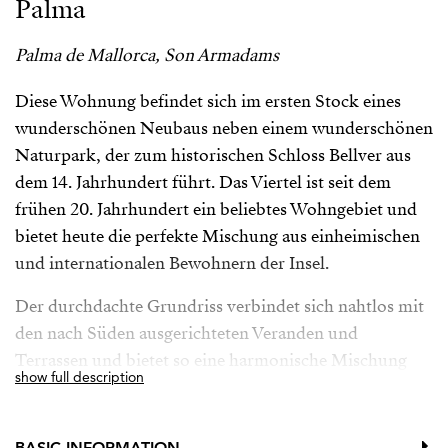
Palma
Palma de Mallorca, Son Armadams
Diese Wohnung befindet sich im ersten Stock eines
wunderschönen Neubaus neben einem wunderschönen
Naturpark, der zum historischen Schloss Bellver aus
dem 14. Jahrhundert führt. Das Viertel ist seit dem
frühen 20. Jahrhundert ein beliebtes Wohngebiet und
bietet heute die perfekte Mischung aus einheimischen
und internationalen Bewohnern der Insel.
Der durchdachte Grundriss verbindet sich nahtlos mit
den nach Süden ausgerichteten Veranden und
Terrassen und bietet so eine harmonische Mischung
show full description
aus überdachten und offenen Bereichen zum Genießen
der Natur. Flexibilität ist entscheidend, da die
Wohnung problemlos in eine Drei-Zimmer-Wohnung
BASIC INFORMATION