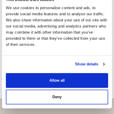
teija@strand.es
We use cookies to personalise content and ads, to
provide social media features and to analyse our traffic.
Sind Sie an dieser Immobilie
We also share information about your use of our site with
interessiert?
our social media, advertising and analytics partners who
may combine it with other information that you’ve
provided to them or that they’ve collected from your use
Please, contact me or fill your information and
of their services.
we will contact you with the language you
choose. We also arrange remote property
viewings by Whats App free of charge.
Show details
MAKE CONTACT REQUEST
Allow all
Deny