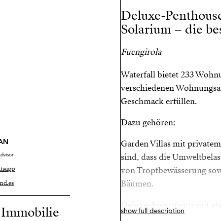
Deluxe-Penthouse
Solarium – die be
Fuengirola
Waterfall bietet 233 Wohn
verschiedenen Wohnungsart
Geschmack erfüllen.
Dazu gehören:
AN
Garden Villas mit private
dvisor
sind, dass die Umweltbela
tsapp
von Tropfbewässerung sow
Bäumen.
nd.es
Deluxe-Apartments mit at
r Immobilie
show full description
Meer und privatem Swimmi