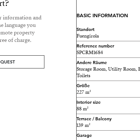
rt?
Exklusivität bieten.
BASIC INFORMATION
ur information and
Eigenschaften der Immobil
he language you
Standort
remote property
2 Schlafzimmer
Fuengirola
ee of charge.
Reference number
2 Badezimmer
SPCRM1684
2 Parkplätze
EQUEST
Andere Räume
Storage Room, Utility Room, 
1 Abstellraum
Toilets
Größe
88 m² bebaute Innenfläche
227 m²
139 m² bebaute Außenfläc
Interior size
88 m²
Privater Swimmingpool
Terrace / Balcony
139 m²
Gelegen zwischen Mijas P
nur wenige Minuten vom M
Garage