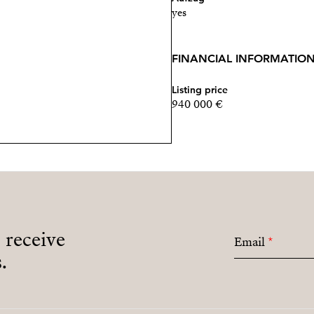
yes
FINANCIAL INFORMATIO
Listing price
940 000 €
o receive
Email
*
.