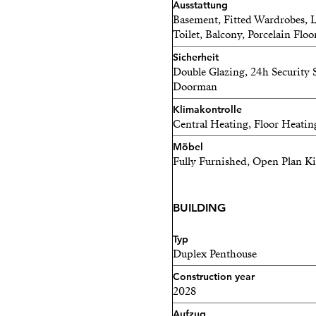
Ausstattung
Basement, Fitted Wardrobes, Lif
Toilet, Balcony, Porcelain Floo
Sicherheit
Double Glazing, 24h Security S
Doorman
Klimakontrolle
Central Heating, Floor Heatin
Möbel
Fully Furnished, Open Plan K
BUILDING
Typ
Duplex Penthouse
Construction year
2028
Aufzug