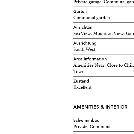
Private garage, Communal gar
Higuerón Resort entfernt,
Garten
Einkaufszentrum, Restaura
Communal garden
durch unseren Community-
Ansichten
Werden Sie Platinum
Sea View, Mountain View, Gar
Ausrichtung
Als Eigentümer einer Immo
South West
Platinum-Mitgliedschaft so
Area information
Zugang zu allen Einrichtu
Amenities Near, Close to Chil
Town
Verpassen Sie nicht diese G
Zustand
Gemeinschaft zu werden.
Excellent
Kontaktieren Sie mich n
Zuhause.
AMENITIES & INTERIOR
Schwimmbad
Private, Communal