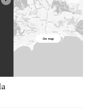
On map
la