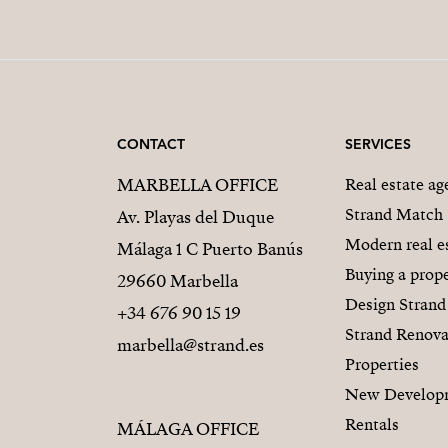
CONTACT
SERVICES
MARBELLA OFFICE
Real estate a
Strand Match
Av. Playas del Duque
Modern real e
Málaga 1 C Puerto Banús
Buying a prope
29660 Marbella
Design Strand
+34 676 90 15 19
Strand Renova
marbella@strand.es
Properties
New Develop
Rentals
MÁLAGA OFFICE