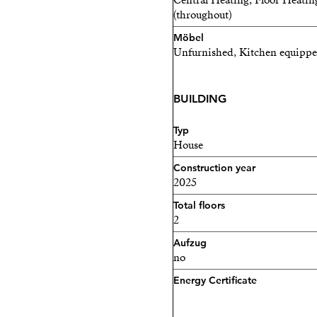
Central Heating, Floor Heatin
(throughout)
Möbel
Unfurnished, Kitchen equipp
BUILDING
Typ
House
Construction year
2025
Total floors
2
Aufzug
no
Energy Certificate