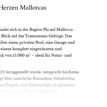
 Herzen Mallorcas
findet sich in der Region Pla auf Mallorca
n Blick auf das Tramuntana-Gebirge. Das
über einen privaten Pool, eine Garage und
 einem komplett eingezäunten und
k von 15.000 m² – ideal für Natur- und
25 fertiggestellt wurde, entspricht höchsten
gt über natürliche Binissalem-Steinböden,
en Etagen, eine Klimaanlage im gesamten
min auf ca. 450 m² Wohnfläche.
t: Im Erdgeschoss befindet sich ein