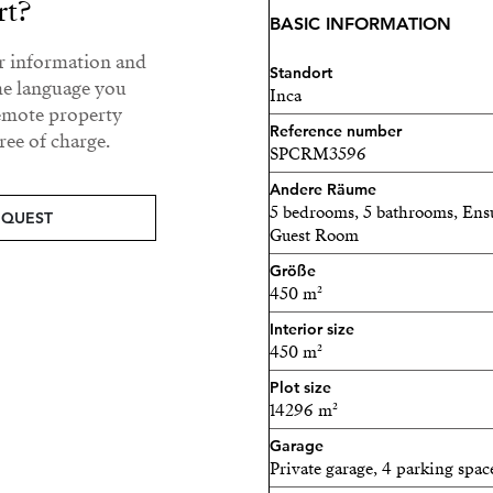
rt?
außergewöhnlich geräumi
BASIC INFORMATION
einer 40 m² großen, überd
ur information and
eine breite Öffnung mit ei
Standort
he language you
verbunden. Auf dieser Eta
Inca
remote property
mit eigenem Bad, ein Gäs
Reference number
ee of charge.
Eingangshalle. Im ersten S
SPCRM3596
Schlafzimmer, zwei davon 
Andere Räume
sich ein drittes Badezimm
5 bedrooms, 5 bathrooms, En
EQUEST
Guest Room
Bad haben jeweils Zugang z
Schlafzimmer sind mit eine
Größe
450 m²
Die Garage und der Hauswi
Interior size
zugänglich.
450 m²
Plot size
Kontaktieren Sie uns gleic
14296 m²
Garage
Private garage, 4 parking spac