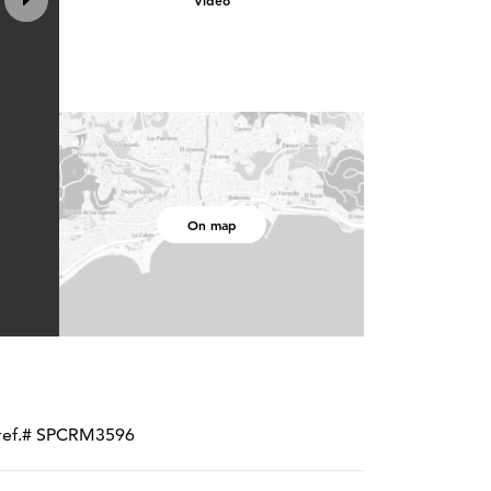
Video
On map
• ref.# SPCRM3596