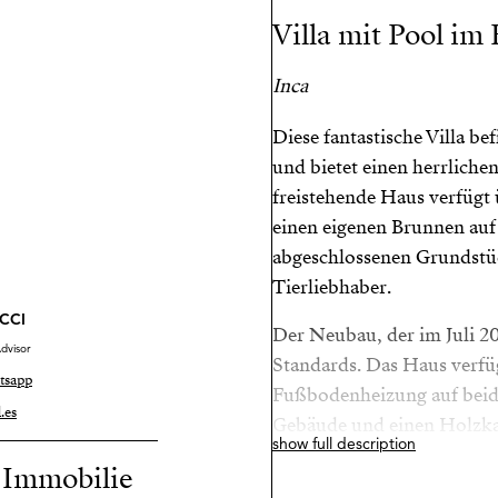
Villa mit Pool im
Inca
Diese fantastische Villa be
und bietet einen herrliche
freistehende Haus verfügt 
einen eigenen Brunnen auf
abgeschlossenen Grundstüc
Tierliebhaber.
CCI
Der Neubau, der im Juli 20
dvisor
Standards. Das Haus verfü
tsapp
Fußbodenheizung auf beid
.es
Gebäude und einen Holzka
show full description
r Immobilie
Die Aufteilung ist wie folg