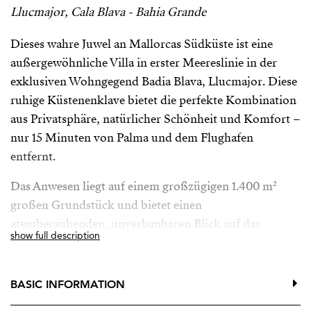
Llucmajor, Cala Blava - Bahia Grande
Dieses wahre Juwel an Mallorcas Südküste ist eine
außergewöhnliche Villa in erster Meereslinie in der
exklusiven Wohngegend Badia Blava, Llucmajor. Diese
ruhige Küstenenklave bietet die perfekte Kombination
aus Privatsphäre, natürlicher Schönheit und Komfort –
nur 15 Minuten von Palma und dem Flughafen
entfernt.
Das Anwesen liegt auf einem großzügigen 1.400 m²
großen Grundstück und bietet einen
atemberaubenden, unverbaubaren Blick auf das
show full description
Mittelmeer. Die bestehende Villa verfügt über 343 m²
Wohnfläche, fünf geräumige Schlafzimmer, vier
Badezimmer, eine Garage und eine Touristenlizenz für
BASIC INFORMATION
acht Personen. Damit eignet sie sich hervorragend als