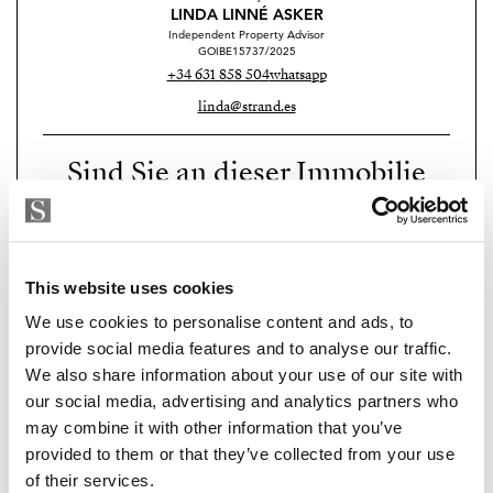
LINDA LINNÉ ASKER
Sie uns noch heute, um einen privaten
Independent Property Advisor
GOIBE15737/2025
Besichtigungstermin zu vereinbaren und den ersten
+34 631 858 504
whatsapp
Schritt in Richtung Ihres mediterranen Traums zu
linda@strand.es
machen.
Sind Sie an dieser Immobilie
interessiert?
Please, contact me or fill your information and
we will contact you with the language you
This website uses cookies
choose. We also arrange remote property
We use cookies to personalise content and ads, to
viewings by Whats App free of charge.
provide social media features and to analyse our traffic.
We also share information about your use of our site with
our social media, advertising and analytics partners who
MAKE CONTACT REQUEST
may combine it with other information that you’ve
provided to them or that they’ve collected from your use
of their services.