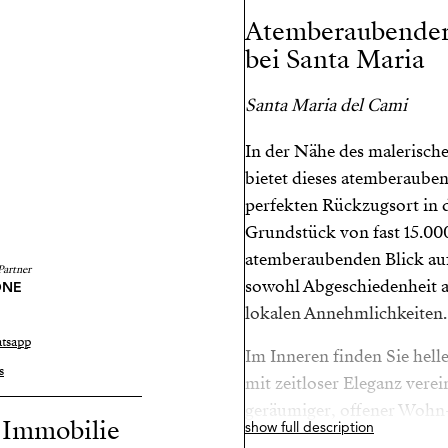
Atemberaubender
bei Santa Maria
Santa Maria del Cami
In der Nähe des malerisch
bietet dieses atemberaube
perfekten Rückzugsort in 
Grundstück von fast 15.000
atemberaubenden Blick au
Partner
sowohl Abgeschiedenheit a
ONE
lokalen Annehmlichkeiten.
5
tsapp
Im Inneren finden Sie hel
s
mit zeitloser Eleganz verei
geräumiger, offener Wohn-
r Immobilie
show full description
Terrasse übergeht, die idea