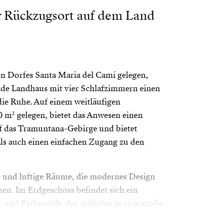
 Rückzugsort auf dem Land
en Dorfes Santa Maria del Camí gelegen,
nde Landhaus mit vier Schlafzimmern einen
die Ruhe. Auf einem weitläufigen
 m² gelegen, bietet das Anwesen einen
f das Tramuntana-Gebirge und bietet
ls auch einen einfachen Zugang zu den
le und luftige Räume, die modernes Design
nen. Im Erdgeschoss befindet sich ein
 und Essbereich, der mühelos in eine große
l ist, um den Aufenthalt im Freien zu