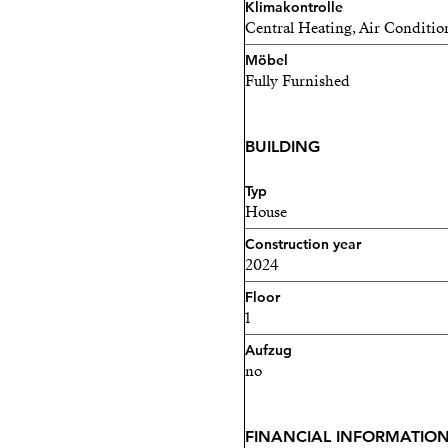
Klimakontrolle
Central Heating, Air Conditio
Möbel
Fully Furnished
BUILDING
Typ
House
Construction year
2024
Floor
1
Aufzug
no
FINANCIAL INFORMATIO