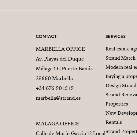
CONTACT
SERVICES
MARBELLA OFFICE
Real estate a
Strand Match
Av. Playas del Duque
Modern real e
Málaga 1 C Puerto Banús
Buying a prope
29660 Marbella
Design Strand
+34 676 90 15 19
Strand Renova
marbella@strand.es
Properties
New Develop
Rentals
MÁLAGA OFFICE
Strand Proper
Calle de Marín Garcia 12 Local