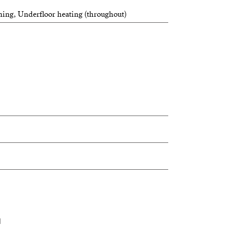
ning, Underfloor heating (throughout)
N