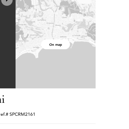
On map
i
• ref.# SPCRM2161