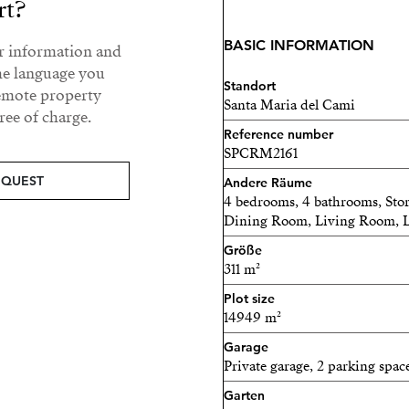
rt?
genießen. Die moderne Küch
eine zentrale Kochinsel mi
BASIC INFORMATION
ur information and
Doppelschlafzimmer auf di
he language you
Standort
direktem Zugang zur Außen
remote property
Santa Maria del Cami
perfekt für Gäste.
ee of charge.
Reference number
Im Obergeschoss erwarten 
SPCRM2161
eine großzügige Master-Sui
EQUEST
Andere Räume
einen spektakulären Meerb
4 bedrooms, 4 bathrooms, Sto
Dining Room, Living Room, L
im Obergeschoss verfügt ü
Privatsphäre für alle gewäh
Größe
311 m²
Inbegriff für das Leben im
für alle, die einen luxuri
Plot size
14949 m²
Santa Maria del Camí such
Garage
Kontaktieren Sie uns noch
Private garage, 2 parking spac
vereinbaren!
Garten