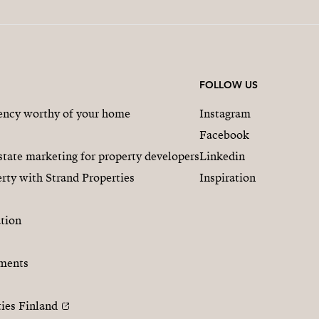
FOLLOW US
gency worthy of your home
Instagram
Facebook
state marketing for property developers
Linkedin
rty with Strand Properties
Inspiration
tion
ments
ties Finland