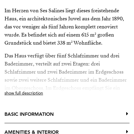
Im Herzen von Ses Salines liegt dieses freistehende
Haus, ein architektonisches Juwel aus dem Jahr 1890,
das vor weniger als fünf Jahren komplett renoviert
wurde. Es befindet sich auf einem 615 m² großen
Grundstück und bietet 338 m² Wohnfläche.
Das Haus verfügt über fünf Schlafzimmer und drei
Badezimmer, verteilt auf zwei Etagen: drei
Schlafzimmer und zwei Badezimmer im Erdgeschoss
sowie zwei weitere Schlafzimmer und ein Badezimmer
im Obergeschoss. Im Erdgeschoss empfängt Sie ein
show full description
gemütliches Wohnzimmer, ein geräumiges Esszimmer
mit Kamin und eine große Küche mit einem zweiten
Kamin. Von hier aus gelangen Sie direkt in den ca. 50
BASIC INFORMATION
m² großen, privaten Garten mit Veranda. Im
Obergeschoss befinden sich zwei große Schlafzimmer,
AMENITIES & INTERIOR