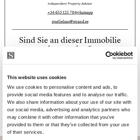
Ses Salines hat sich in den letzten fünf Jahren als
Independent Property Advisor
exklusive Wohngegend etabliert – eine Alternative zu
+34 653 125 704
whatsapp
Santanyí mit noch attraktiveren Preisen. Der Stadtteil
guglielmo@strand.es
hat sich von einem weniger gefragten Markt zu einer
der begehrtesten Lagen im Süden Mallorcas entwickelt,
Sind Sie an dieser Immobilie
mit einer der höchsten Wertsteigerungsraten der Insel
interessiert?
für hochwertige Einfamilienhäuser.
Please, contact me or fill your information and
Ihr neues Zuhause auf Mallorca. Kontaktieren Sie uns
we will contact you with the language you
noch heute, um einen Besichtigungstermin zu
This website uses cookies
choose. We also arrange remote property
vereinbaren!
viewings by Whats App free of charge.
We use cookies to personalise content and ads, to
provide social media features and to analyse our traffic.
We also share information about your use of our site with
MAKE CONTACT REQUEST
our social media, advertising and analytics partners who
may combine it with other information that you’ve
provided to them or that they’ve collected from your use
of their services.