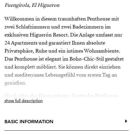
Fuengirola, El Higueron
Willkommen in diesem traumhaften Penthouse mit
zwei Schlafzimmern und zwei Badezimmern im
exklusiven Higuerón Resort. Die Anlage umfasst nur
24 Apartments und garantiert Ihnen absolute
Privatsphäre, Ruhe und ein intimes Wohnambiente.
Das Penthouse ist elegant im Boho-Chic-Stil gestaltet
und komplett möbliert. Sie können direkt einziehen
und mediterranes Lebensgefühl vom ersten Tag an
genießen.
Hoch über der Küste gelegen, bietet das Penthouse
show full description
einen atemberaubenden Panoramablick auf das Meer
und die Stadt Fuengirola. Genießen Sie diesen Ausblick
am besten von der großzügigen, 31 m² großen
BASIC INFORMATION
Westterrasse mit Grill, einem geräumigen Essbereich