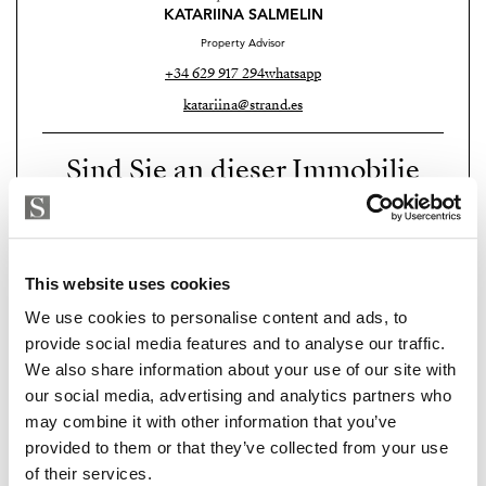
Im Higuerón Resort genießen Sie einen
KATARIINA SALMELIN
unvergleichlichen Lebensstil: Strand, der renommierte
Property Advisor
Higuerón Sports Club und das 5-Sterne-Hilton-Hotel
+34 629 917 294
whatsapp
mit erstklassigen Annehmlichkeiten wie Tennis-, Padel-
katariina@strand.es
und Basketballplätzen, einem umfangreichen Spa- und
Wellnessbereich, Pools, Saunen,
Sind Sie an dieser Immobilie
Wellnessanwendungen und einer vielfältigen
interessiert?
Gastronomie – von legeren Restaurants bis hin zu
einem Michelin-Stern-Restaurant – sind bequem zu
Please, contact me or fill your information and
we will contact you with the language you
Fuß erreichbar.
This website uses cookies
choose. We also arrange remote property
We use cookies to personalise content and ads, to
Hervorragende Anbindung: Bahnhof Carvajal (500 m),
viewings by Whats App free of charge.
provide social media features and to analyse our traffic.
Strand (800 m), Fuengirola (3 km), Einkaufszentrum
We also share information about your use of our site with
Miramar (7 km) und Flughafen Málaga (14 km).
our social media, advertising and analytics partners who
MAKE CONTACT REQUEST
may combine it with other information that you’ve
Ob Sie einen festen Wohnsitz oder ein Feriendomizil
provided to them or that they’ve collected from your use
suchen – dieses Penthouse bietet die perfekte
of their services.