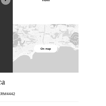
Video
On map
ca
SPCRM4442