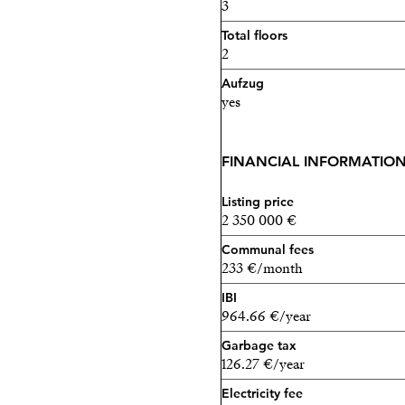
3
Total floors
2
Aufzug
yes
FINANCIAL INFORMATIO
Listing price
2 350 000 €
Communal fees
233 €/month
IBI
964.66 €/year
Garbage tax
126.27 €/year
Electricity fee