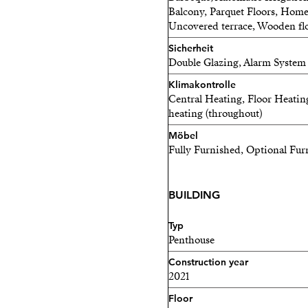
Balcony, Parquet Floors, Home
Uncovered terrace, Wooden fl
Sicherheit
Double Glazing, Alarm System
Klimakontrolle
Central Heating, Floor Heatin
heating (throughout)
Möbel
Fully Furnished, Optional Fur
BUILDING
Typ
Penthouse
Construction year
2021
Floor