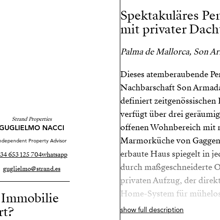
Spektakuläres Pe
mit privater Dach
Palma de Mallorca, Son 
Dieses atemberaubende Pen
Nachbarschaft Son Armadan
definiert zeitgenössischen
verfügt über drei geräumi
Strand Properties
offenen Wohnbereich mit n
GUGLIELMO NACCI
Marmorküche von Gaggenau
ndependent Property Advisor
erbaute Haus spiegelt in je
34 653 125 704
whatsapp
durch maßgeschneiderte O
guglielmo@strand.es
privaten Aufzug, der direk
Home-System für mühelose
r Immobilie
rt?
show full description
Die 120 m² große private 