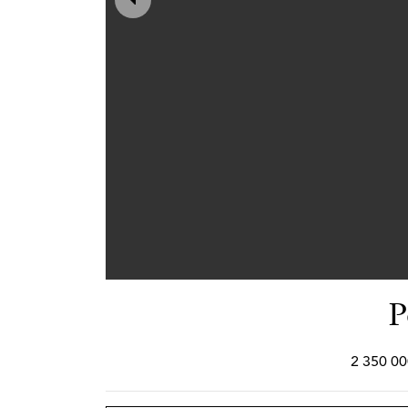
P
2 350 00