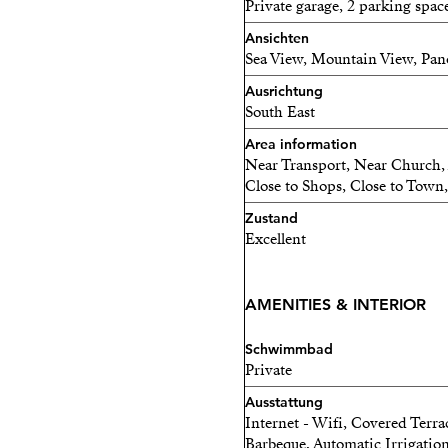
Private garage, 2 parking spac
Ansichten
Sea View, Mountain View, Pa
Ausrichtung
South East
Area information
Near Transport, Near Church, 
Close to Shops, Close to Town, 
Zustand
Excellent
AMENITIES & INTERIOR
Schwimmbad
Private
Ausstattung
Internet - Wifi, Covered Terrac
Barbeque, Automatic Irrigation 