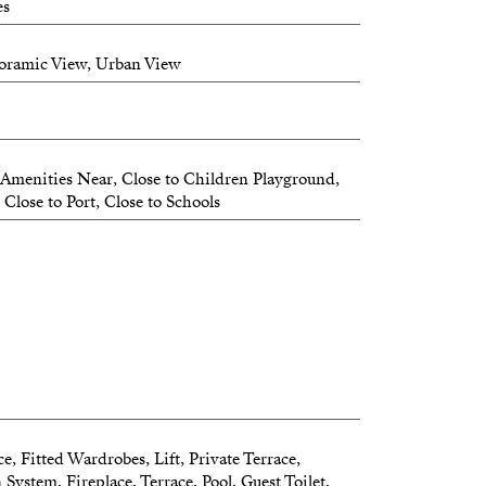
es
noramic View, Urban View
Amenities Near, Close to Children Playground,
Close to Port, Close to Schools
e, Fitted Wardrobes, Lift, Private Terrace,
System, Fireplace, Terrace, Pool, Guest Toilet,