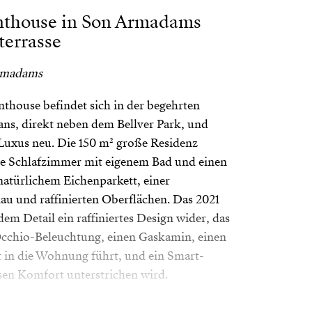
nthouse in Son Armadams
terrasse
Armadams
thouse befindet sich in der begehrten
s, direkt neben dem Bellver Park, und
 Luxus neu. Die 150 m² große Residenz
ge Schlafzimmer mit eigenem Bad und einen
atürlichem Eichenparkett, einer
 und raffinierten Oberflächen. Das 2021
dem Detail ein raffiniertes Design wider, das
cchio-Beleuchtung, einen Gaskamin, einen
t in die Wohnung führt, und ein Smart-
n Komfort unterstrichen wird.
Dachterrasse mit einem 23 m² großen