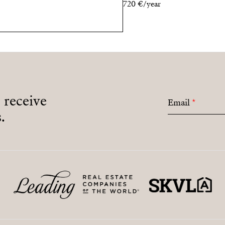
720 €/year
o receive
Email
*
.