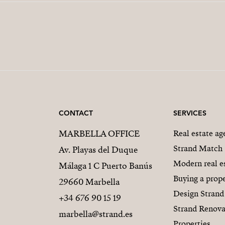
CONTACT
SERVICES
MARBELLA OFFICE
Real estate a
Strand Match
Av. Playas del Duque
Modern real e
Málaga 1 C Puerto Banús
Buying a prope
29660 Marbella
Design Strand
+34 676 90 15 19
Strand Renova
marbella@strand.es
Properties