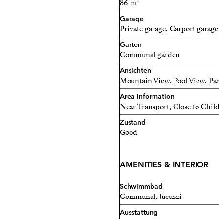
86 m²
Garage
Private garage, Carport garage
Garten
Communal garden
Ansichten
Mountain View, Pool View, Pan
Area information
Near Transport, Close to Child
Zustand
Good
AMENITIES & INTERIOR
Schwimmbad
Communal, Jacuzzi
Ausstattung