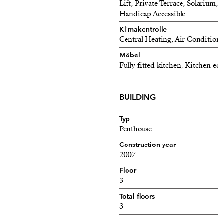
Lift, Private Terrace, Solariu
Handicap Accessible
Klimakontrolle
Central Heating, Air Conditio
Möbel
Fully fitted kitchen, Kitchen 
BUILDING
Typ
Penthouse
Construction year
2007
Floor
3
Total floors
3