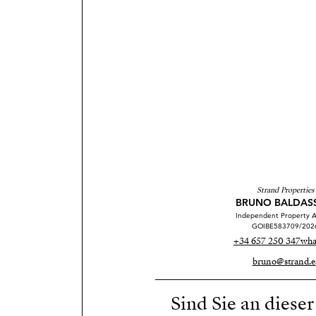
Strand Properties
BRUNO BALDAS
Independent Property A
GOIBE583709/202
+34 657 250 347
wha
bruno@strand.e
Sind Sie an diese