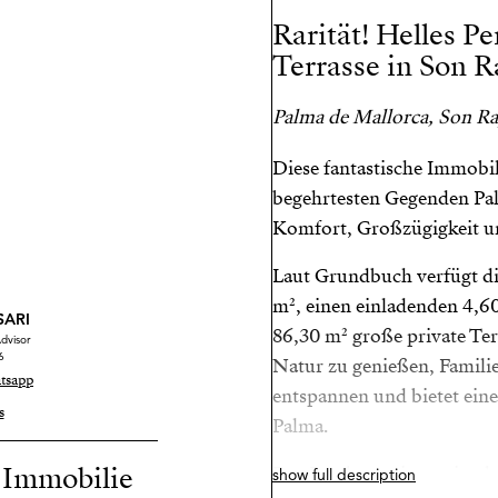
Rarität! Helles P
Terrasse in Son 
Palma de Mallorca, Son Rap
Diese fantastische Immobil
begehrtesten Gegenden Palm
Komfort, Großzügigkeit un
Laut Grundbuch verfügt di
m², einen einladenden 4,6
SARI
86,30 m² große private Terr
dvisor
6
Natur zu genießen, Familie
tsapp
entspannen und bietet ein
s
Palma.
r Immobilie
Das Penthouse ist optimal 
show full description