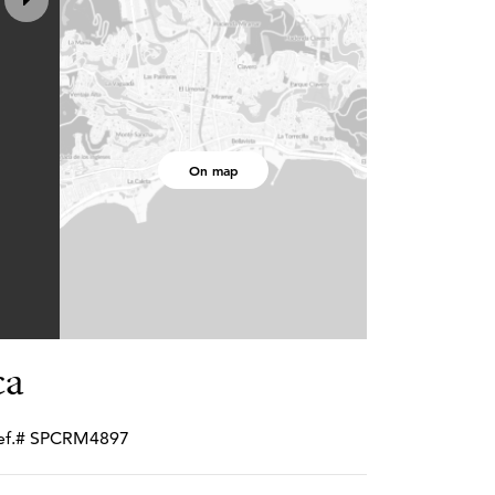
On map
ca
 ref.# SPCRM4897