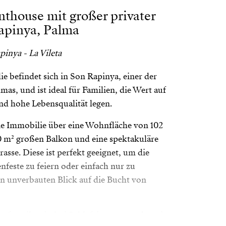
enthouse mit großer privater
Rapinya, Palma
inya - La Vileta
ie befindet sich in Son Rapinya, einer der
as, und ist ideal für Familien, die Wert auf
d hohe Lebensqualität legen.
e Immobilie über eine Wohnfläche von 102
0 m² großen Balkon und eine spektakuläre
asse. Diese ist perfekt geeignet, um die
nfeste zu feiern oder einfach nur zu
en unverbauten Blick auf die Bucht von
aufgeteilt mit drei Schlafzimmern und zwei