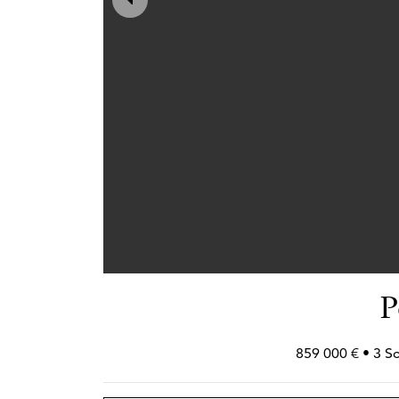
P
859 000 € • 3 S