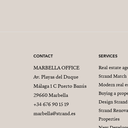
CONTACT
SERVICES
MARBELLA OFFICE
Real estate a
Strand Match
Av. Playas del Duque
Modern real e
Málaga 1 C Puerto Banús
Buying a prope
29660 Marbella
Design Strand
+34 676 90 15 19
Strand Renova
marbella@strand.es
Properties
New Develop