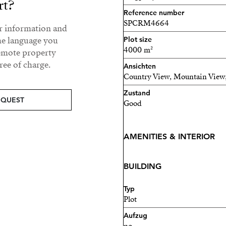
rt?
Reference number
SPCRM4664
ur information and
he language you
Plot size
4000 m²
remote property
ee of charge.
Ansichten
Country View, Mountain View
Zustand
EQUEST
Good
AMENITIES & INTERIOR
BUILDING
Typ
Plot
Aufzug