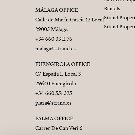
Rentals
MÁLAGA OFFICE
Strand Proper
Calle de Marín Garcia 12 Local
Strand Proper
29005 Málaga
+34 660 33 11 76
malaga@strand.es
FUENGIROLA OFFICE
C/ España 1, Local 3
29640 Fuengirola
+34 660 551 325
plaza@strand.es
PALMA OFFICE
Carrer De Can Veri 6