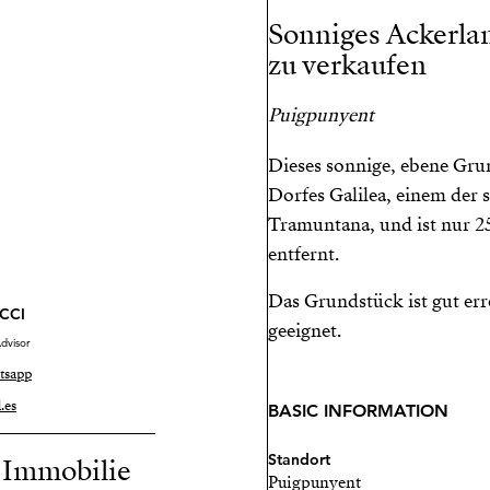
Sonniges Ackerlan
zu verkaufen
Puigpunyent
Dieses sonnige, ebene Gru
Dorfes Galilea, einem der 
Tramuntana, und ist nur 
entfernt.
Das Grundstück ist gut err
CCI
geeignet.
dvisor
tsapp
.es
BASIC INFORMATION
Standort
r Immobilie
Puigpunyent