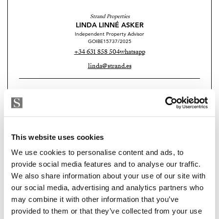
Radfahren, Inlineskaten und sogar Surfen. Wenn Sie
eine ruhige und authentische Nachbarschaft suchen, ist
Strand Properties
LINDA LINNÉ ASKER
El Molinar Ihr Traumziel. Flughafen und Stadtzentrum
Independent Property Advisor
GOIBE15737/2025
sind nur 5 Autominuten entfernt.
+34 631 858 504
whatsapp
Verpassen Sie nicht die Chance, ein außergewöhnliches
linda@strand.es
Stadthaus in einer der begehrtesten Lagen von El
Molinar zu erwerben. Kontaktieren Sie uns noch
Sind Sie an dieser Immobilie
heute, um einen Besichtigungstermin zu vereinbaren
interessiert?
und sich diese unglaubliche Immobilie selbst
anzusehen!
Please, contact me or fill your information and
This website uses cookies
we will contact you with the language you
We use cookies to personalise content and ads, to
choose. We also arrange remote property
provide social media features and to analyse our traffic.
viewings by Whats App free of charge.
We also share information about your use of our site with
our social media, advertising and analytics partners who
may combine it with other information that you’ve
MAKE CONTACT REQUEST
provided to them or that they’ve collected from your use