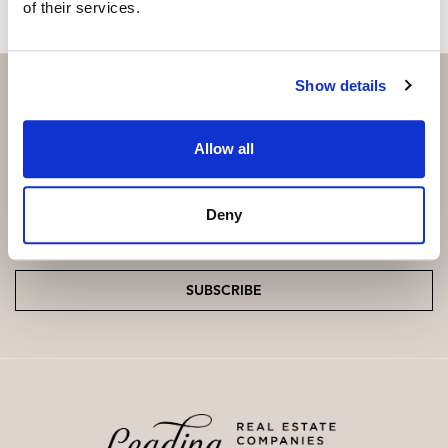
of their services.
Show details
Subscribe and be the first to receive exclusive
Allow all
offers and updates.
Deny
Email
*
SUBSCRIBE