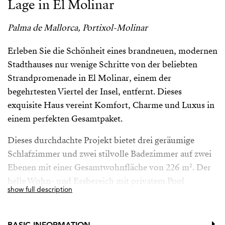
Lage in El Molinar
Palma de Mallorca, Portixol-Molinar
Erleben Sie die Schönheit eines brandneuen, modernen
Stadthauses nur wenige Schritte von der beliebten
Strandpromenade in El Molinar, einem der
begehrtesten Viertel der Insel, entfernt. Dieses
exquisite Haus vereint Komfort, Charme und Luxus in
einem perfekten Gesamtpaket.
Dieses durchdachte Projekt bietet drei geräumige
Schlafzimmer und zwei stilvolle Badezimmer auf zwei
Ebenen mit einer Gesamtwohnfläche von 226 m². Der
helle Wohn- und Essbereich mit privatem Pool
show full description
befindet sich im Erdgeschoss, während die ruhigen
Schlafbereiche im Obergeschoss liegen. Das
Hauptschlafzimmer verfügt über ein eigenes Bad und
BASIC INFORMATION