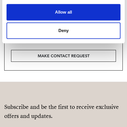
interessiert?
Allow all
Please, contact me or fill your information and
we will contact you with the language you
choose. We also arrange remote property
Deny
viewings by Whats App free of charge.
MAKE CONTACT REQUEST
Subscribe and be the first to receive exclusive
offers and updates.