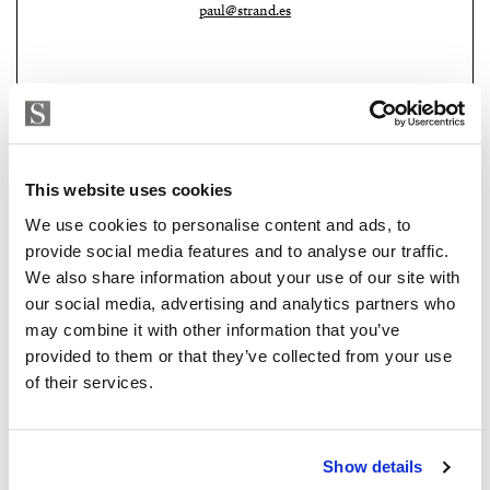
paul@strand.es
This website uses cookies
We use cookies to personalise content and ads, to
provide social media features and to analyse our traffic.
We also share information about your use of our site with
Strand Properties Brand Partner
our social media, advertising and analytics partners who
ADELA GIRÁLDEZ GARCIA
may combine it with other information that you’ve
Property Adviser | Architect
provided to them or that they’ve collected from your use
+34 690 37 80 88
whatsapp
of their services.
adela@strand.es
Sind Sie an dieser Immobilie
Show details