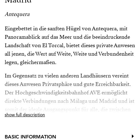
Antequera
Eingebettet in die sanften Hügel von Antequera, mit
Panoramablick auf das Meer und die beeindruckende
Landschaft von El Torcal, bietet dieses private Anwesen
all jenen, die Wert auf Weite, Weite und Verbundenheit
legen, gleichermaßen.
Im Gegensatz zu vielen anderen Landhäusern vereint
dieses Anwesen Privatsphäre und gute Erreichbarkeit.
Der Hochgeschwindigkeitsbahnhof AVE ermöglicht
direkte Verbindungen nach Málaga und Madrid und ist
somit der ideale Ausgangspunkt für alle, die zwischen
show full description
Städten pendeln, aber Ruhe und Natur bevorzugen.
Das Anwesen ist von einem üppigen, sorgfältig
BASIC INFORMATION
gepflegten mediterranen Garten umgeben – jede