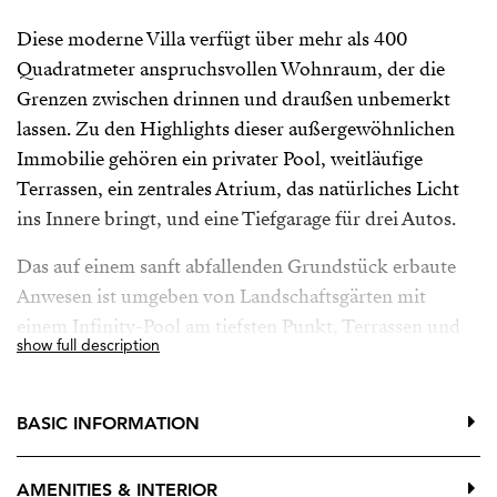
Diese moderne Villa verfügt über mehr als 400
Quadratmeter anspruchsvollen Wohnraum, der die
Grenzen zwischen drinnen und draußen unbemerkt
lassen. Zu den Highlights dieser außergewöhnlichen
Immobilie gehören ein privater Pool, weitläufige
Terrassen, ein zentrales Atrium, das natürliches Licht
ins Innere bringt, und eine Tiefgarage für drei Autos.
Das auf einem sanft abfallenden Grundstück erbaute
Anwesen ist umgeben von Landschaftsgärten mit
einem Infinity-Pool am tiefsten Punkt, Terrassen und
show full description
Wohnbereichen, die auf die Berge ausgerichtet sind,
und einem offenen Innenkonzept.
BASIC INFORMATION
Das mit Pflanzen gefüllte Atrium ist das Herzstück des
Erdgeschosses und füllt den Raum mit natürlichem
AMENITIES & INTERIOR
Licht. Davon fächern sich die Eingangshalle und das