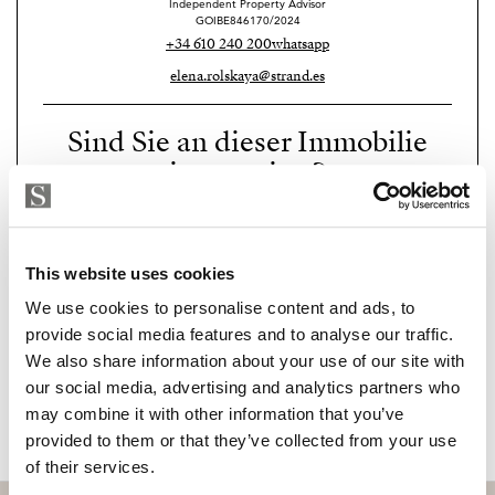
Independent Property Advisor
GOIBE846170/2024
Erstklassige Bauweise, feinste Materialien und
+34 610 240 200
whatsapp
hochwertige Geräte werden in diesem modernen
elena.rolskaya@strand.es
mallorquinischen Haus verwendet. Die kontinuierliche
Verwendung von hellen Hölzern,
Sind Sie an dieser Immobilie
Natursteinverkleidungen und einer Fülle von Glas
interessiert?
innen und außen verbindet dieses Anwesen ästhetisch
und sorgt dafür, dass es warm, hell und zeitgemäß ist,
Please, contact me or fill your information and
we will contact you with the language you
während es sowohl die Nähe zur Natur als auch den
This website uses cookies
choose. We also arrange remote property
einfachen Zugang zu Palma und der Küste genießt .
viewings by Whats App free of charge.
We use cookies to personalise content and ads, to
provide social media features and to analyse our traffic.
We also share information about your use of our site with
MAKE CONTACT REQUEST
our social media, advertising and analytics partners who
may combine it with other information that you’ve
provided to them or that they’ve collected from your use
of their services.