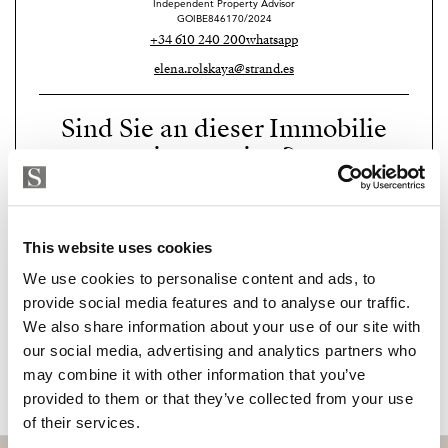
Independent Property Advisor
GOIBE846170/2024
Im Obergeschoss befinden sich vier geräumige
+34 610 240 200
whatsapp
Schlafzimmer. Eines verfügt über ein eigenes
elena.rolskaya@strand.es
Badezimmer, zwei bieten Zugang zu großen privaten
Terrassen – ideal zum Entspannen und Genießen der
Sind Sie an dieser Immobilie
Aussicht. Das Haus ist mit Heizkörpern ausgestattet.
interessiert?
Warme Terrakottaböden dominieren im Erdgeschoss,
während das Obergeschoss mit eleganten und
Please, contact me or fill your information and
komfortablen Holzböden ausgestattet ist.
we will contact you with the language you
This website uses cookies
choose. We also arrange remote property
Ein weiteres Highlight des Anwesens ist der
viewings by Whats App free of charge.
We use cookies to personalise content and ads, to
beeindruckende 90 m² große Swimmingpool, der sich
provide social media features and to analyse our traffic.
perfekt zum Abkühlen in den wärmeren Monaten und
We also share information about your use of our site with
zum Genießen der Natur eignet.
MAKE CONTACT REQUEST
our social media, advertising and analytics partners who
may combine it with other information that you’ve
Der jetzige Eigentümer hat Olivenbäume und
provided to them or that they’ve collected from your use
Weinreben auf dem Grundstück angepflanzt. Dies
of their services.
bietet die Möglichkeit, den Anbau im kleinen Rahmen