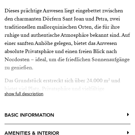
Dieses prächtige Anwesen liegt eingebettet zwischen
den charmanten Dörfern Sant Joan und Petra, zwei
traditionellen mallorquinischen Orten, die für ihre
ruhige und authentische Atmosphäre bekannt sind. Auf
einer sanften Anhöhe gelegen, bietet das Anwesen
absolute Privatsphäre und einen freien Blick nach
Nordosten – ideal, um die friedlichen Sonnenaufgänge
zu genießen.
Das Grundstück erstreckt sich über 24.000 m² und
bietet viel Platz, Privatsphäre und vielfältige
show full description
Nutzungsmöglichkeiten. Das Anwesen besteht aus zwei
Wohneinheiten: dem Haupthaus und einem separaten
Gästehaus, die zusammen ca. 448 m² Wohnfläche und
BASIC INFORMATION
insgesamt sieben Schlafzimmer bieten.
AMENITIES & INTERIOR
Das Haupthaus eignet sich ideal sowohl als dauerhafter