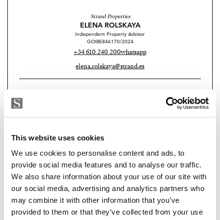
großen Terrasse mit beeindruckendem Blick auf die
Strand Properties
Landschaft und die Berge. Es gibt zwei Bäder, von
ELENA ROLSKAYA
Independent Property Advisor
denen eines en-suite ist. In der obersten Etage befindet
GOIBE846170/2024
sich das beeindruckende Wohnzimmer des Anwesens,
+34 610 240 200
whatsapp
das nahtlos in eine große Dachterrasse übergeht. Die
elena.rolskaya@strand.es
Dachterrasse von ca. 50 m2 bietet einen vielseitigen
Raum mit fantastischer Aussicht.
Sind Sie an dieser Immobilie
interessiert?
Die Immobilie wurde von einem renommierten
Architekturbüro entworfen und von einem erfahrenen,
Please, contact me or fill your information and
This website uses cookies
hochwertigen Bauträger mit viel Liebe zum Detail
we will contact you with the language you
entwickelt.
We use cookies to personalise content and ads, to
choose. We also arrange remote property
provide social media features and to analyse our traffic.
viewings by Whats App free of charge.
Am Rande des Dorfes gelegen, genießen Sie hier das
We also share information about your use of our site with
dörfliche Leben, aber mit einem Gefühl von Landleben.
our social media, advertising and analytics partners who
Nur einen kurzen Spaziergang vom Dorfzentrum
may combine it with other information that you’ve
MAKE CONTACT REQUEST
provided to them or that they’ve collected from your use
entfernt, wo Sie Geschäfte, Cafés und Restaurants