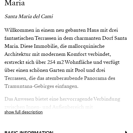
Maria
Santa Maria del Cami
Willkommen in einem neu gebauten Haus mit drei
fantastischen Terrassen in dem charmanten Dorf Santa
Maria. Diese Immobilie, die mallorquinische
Architektur mit modernem Komfort verbindet,
erstreckt sich über 254 m2 Wohnfläche und verfügt
über einen schönen Garten mit Pool und drei
Terrassen, die das atemberaubende Panorama des
Tramuntana-Gebirges einfangen.
Das Anwesen bietet eine hervorragende Verbindung
zwischen Innen- und Außenbereich mit
show full description
Außenbereichen auf jeder Etage und Zugang zum
Garten sowohl von der Küche als auch vom
Wohnzimmer durch wunderschöne, vor Ort gefertigte
BASIC INFORMATION