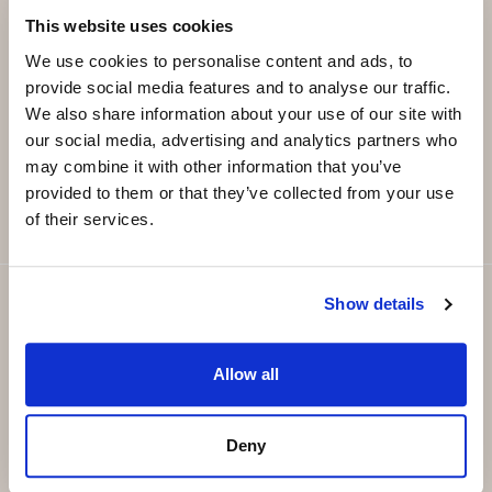
declares the real estate sector is more about people as it
Subscribe and be the first to receive exclusive
This website uses cookies
is about properties.
offers and updates.
We use cookies to personalise content and ads, to
One of her goals in Sales Support at Strand Properties
provide social media features and to analyse our traffic.
is optimising the consultants’ productivity and
We also share information about your use of our site with
Email
*
our social media, advertising and analytics partners who
providing a space they all want to enjoy and share
may combine it with other information that you’ve
experiences.
SUBSCRIBE
provided to them or that they’ve collected from your use
Proofreading, copywriting, translating and styling texts
of their services.
is her hobby, gastronomy is her vice, and the activism
and divulgation of Animal Rights is her call.
Show details
Susana speaks Catalan, Majorcan, Spanish, English and
German, and is becoming fluent in Italian.
Allow all
-----
Deny
Barcelonesa de pura cepa, Susana disfrutó de su amada
ciudad natal hasta los 18 años: tras la selectividad no