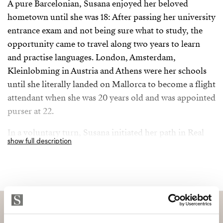
A pure Barcelonian, Susana enjoyed her beloved
hometown until she was 18: After passing her university
entrance exam and not being sure what to study, the
opportunity came to travel along two years to learn
and practise languages. London, Amsterdam,
Kleinlobming in Austria and Athens were her schools
until she literally landed on Mallorca to become a flight
attendant when she was 20 years old and was appointed
purser at 22.
In a voluntary turn, Susana initiated her path in Real
show full description
Estate in 1998 as a successful real estate sales consultant
and got an insight in diverse departments through the
years for a 360º knowledge in back office, client’s
attention and daily business. In 2006 she became a
trainer/on-site coach for new sales consultants and
managers. 15 years and +1.800 trained agents later, she