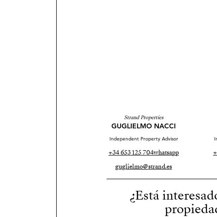
Strand Properties
GUGLIELMO NACCI
Independent Property Advisor
I
+34 653 125 704
whatsapp
+
guglielmo@strand.es
¿Está interesad
propieda