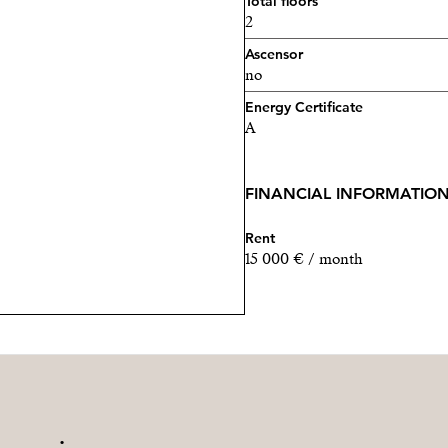
Total floors
2
Ascensor
no
Energy Certificate
A
FINANCIAL INFORMATIO
Rent
15 000 € / month