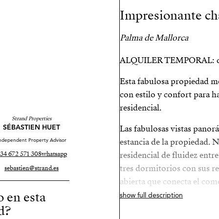
Impresionante cha
Palma de Mallorca
ALQUILER TEMPORAL: del 1
Esta fabulosa propiedad m
con estilo y confort para h
residencial.
Strand Properties
SÉBASTIEN HUET
Las fabulosas vistas panor
ndependent Property Advisor
estancia de la propiedad. N
34 672 571 308
whatsapp
residencial de fluidez entre
tres dormitorios con sus r
sebastien@strand.es
abierta que conecta el come
o en esta
encuentra el dormitorio pr
show full description
d?
una increíble bañera circul