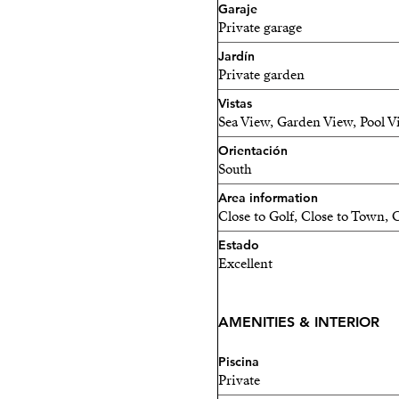
Garaje
Private garage
Jardín
Private garden
Vistas
Sea View, Garden View, Pool 
Orientación
South
Area information
Close to Golf, Close to Town, C
Estado
Excellent
AMENITIES & INTERIOR
Piscina
Private