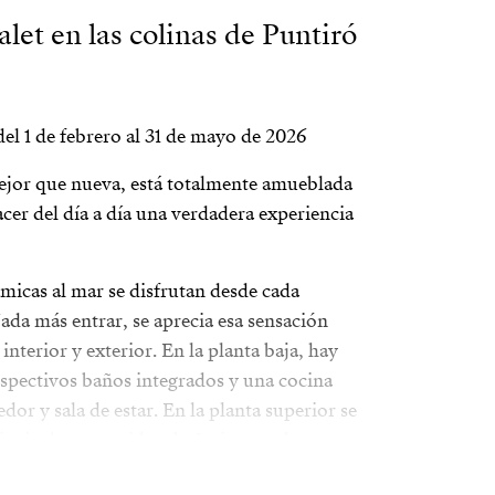
let en las colinas de Puntiró
 de febrero al 31 de mayo de 2026
ejor que nueva, está totalmente amueblada
acer del día a día una verdadera experiencia
ámicas al mar se disfrutan desde cada
ada más entrar, se aprecia esa sensación
 interior y exterior. En la planta baja, hay
espectivos baños integrados y una cocina
dor y sala de estar. En la planta superior se
incipal con vestidor, baño integrado con
ar con vistas hasta el mar en el horizonte y