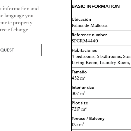
dos grandes terrazas. El es
BASIC INFORMATION
ur information and
disfrutar de un momento c
he language you
puesta de sol o tomando el
Ubicación
remote property
jornada.
Palma de Mallorca
ee of charge.
Reference number
Los exteriores son un oasi
SPCRM4440
vistas al mar, pista de peta
EQUEST
Habitaciones
una estupenda zona de bar
4 bedrooms, 5 bathrooms, St
también al fresco.
Living Room, Laundry Room, 
Tamaño
Esta propiedad lo tiene tod
432 m²
propietario que llene la ca
Interior size
307 m²
Póngase en contacto con no
esta increíble casa que pue
Plot size
7217 m²
Terrace / Balcony
125 m²