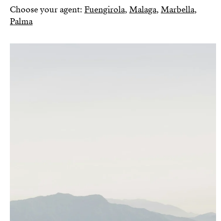
Choose your agent:
Fuengirola
,
Malaga
,
Marbella
,
Palma