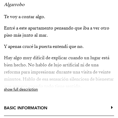
Algarrobo
Te voy a contar algo.
Entré a este apartamento pensando que iba a ver otro
piso más junto al mar.
Y apenas crucé la puerta entendí que no.
Hay algo muy difícil de explicar cuando un lugar está
bien hecho. No hablo de lujo artificial ni de una
reforma para impresionar durante una visita de veinte
minutos. Hablo de esa sensación silenciosa de bienestar
que aparece cuando todo tiene sentido.
show full description
La luz.
BASIC INFORMATION
La calma.