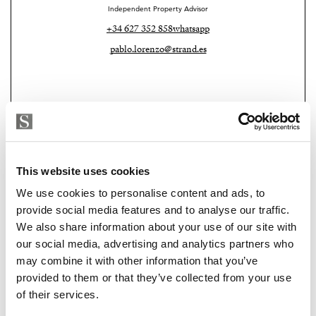
Independent Property Advisor
buena vida.
+34 627 352 858
whatsapp
Y eso cambia completamente el resultado.
pablo.lorenzo@strand.es
Se nota en la aerotermia, en los materiales, en los
muebles elegidos con paciencia, en cómo cada rincón
parece pensado para bajar el ritmo.
Me imaginé enseguida las escenas.
This website uses cookies
Abrir las ventanas temprano mientras entra el aire del
mar.
We use cookies to personalise content and ads, to
provide social media features and to analyse our traffic.
Preparar café descalzo y salir directamente a la terraza.
We also share information about your use of our site with
Strand Properties
MIRELA FUENTES
our social media, advertising and analytics partners who
Leer algunas páginas mientras el sol cae lento sobre la
may combine it with other information that you’ve
Independent Property Advisor
urbanización.
provided to them or that they’ve collected from your use
+34 682 696 579
whatsapp
of their services.
Las cenas eternas de verano.
mirela@strand.es