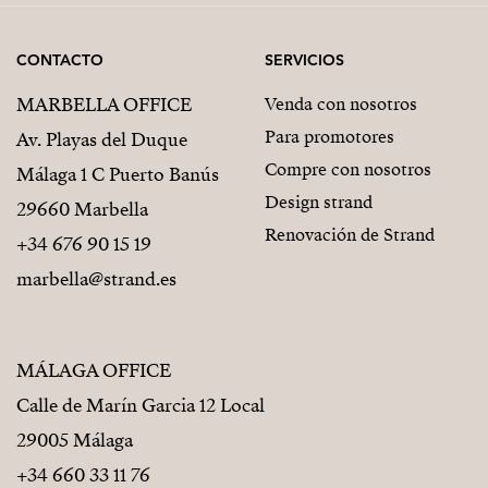
La de haber encontrado algo difícil de repetir.
CONTACTO
SERVICIOS
Algo que probablemente no vas a querer compartir
MARBELLA OFFICE
Venda con nosotros
demasiado con nadie.
Para promotores
Av. Playas del Duque
Compre con nosotros
Málaga 1 C Puerto Banús
Design strand
29660 Marbella
Renovación de Strand
+34 676 90 15 19
marbella@strand.es
MÁLAGA OFFICE
Calle de Marín Garcia 12 Local
29005 Málaga
+34 660 33 11 76