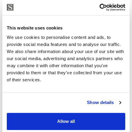
Strand Properties
EMILIANO LUIS LOPEZ
Independent Property Advisor
This website uses cookies
+34 642 154 833
whatsapp
We use cookies to personalise content and ads, to
emiliano@strand.es
provide social media features and to analyse our traffic.
We also share information about your use of our site with
¿Está interesado en esta
our social media, advertising and analytics partners who
propiedad?
may combine it with other information that you’ve
provided to them or that they’ve collected from your use
Please, contact me or fill your information and
of their services.
we will contact you with the language you
choose. We also arrange remote property
viewings by Whats App free of charge.
Show details
MAKE CONTACT REQUEST
Allow all