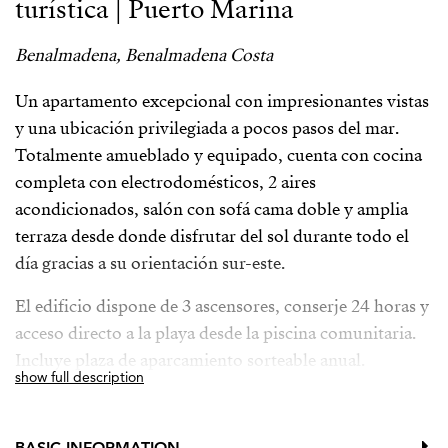
turística | Puerto Marina
Benalmadena, Benalmadena Costa
Un apartamento excepcional con impresionantes vistas
y una ubicación privilegiada a pocos pasos del mar.
Totalmente amueblado y equipado, cuenta con cocina
completa con electrodomésticos, 2 aires
acondicionados, salón con sofá cama doble y amplia
terraza desde donde disfrutar del sol durante todo el
día gracias a su orientación sur-este.
El edificio dispone de 3 ascensores, conserje 24 horas y
acceso directo a la playa desde la piscina comunitaria.
Incluye plaza de aparcamiento sorteable anual.
show full description
Situado en una de las zonas más demandadas de la
Costa del Sol, a pasos de Puerto Marina, comercios,
BASIC INFORMATION