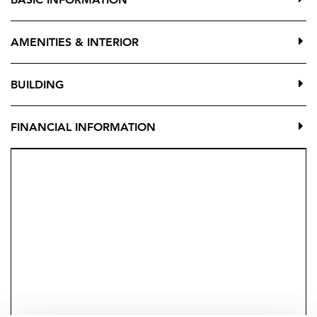
restaurantes y todo tipo de servicios, con acceso
directo a la playa desde el jardín.
AMENITIES & INTERIOR
Una propiedad versátil e ideal como vivienda habitual,
segunda residencia o inversión con posibilidad de
BUILDING
obtener licencia turística. Una oportunidad única que
combina confort, funcionalidad y una ubicación
FINANCIAL INFORMATION
inmejorable.