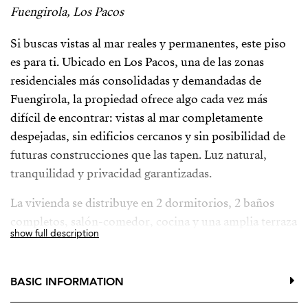
Fuengirola, Los Pacos
Si buscas vistas al mar reales y permanentes, este piso
es para ti. Ubicado en Los Pacos, una de las zonas
residenciales más consolidadas y demandadas de
Fuengirola, la propiedad ofrece algo cada vez más
difícil de encontrar: vistas al mar completamente
despejadas, sin edificios cercanos y sin posibilidad de
futuras construcciones que las tapen. Luz natural,
tranquilidad y privacidad garantizadas.
La vivienda se distribuye en 2 dormitorios, 2 baños
completos, salón-comedor, cocina y una amplia terraza
show full description
desde la que disfrutar del mar y del clima durante todo
el año.
BASIC INFORMATION
Forma parte de una urbanización con piscina, jardines
y zonas comunes, e incluye plaza de parking cubierta