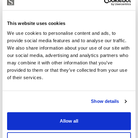
EMILIANO LUIS LOPEZ
Independent Property Advisor
+34 642 154 833
whatsapp
This website uses cookies
emiliano@strand.es
We use cookies to personalise content and ads, to
provide social media features and to analyse our traffic.
¿Está interesado en esta
We also share information about your use of our site with
propiedad?
our social media, advertising and analytics partners who
may combine it with other information that you’ve
provided to them or that they’ve collected from your use
Please, contact me or fill your information and
of their services.
we will contact you with the language you
choose. We also arrange remote property
viewings by Whats App free of charge.
Show details
MAKE CONTACT REQUEST
Allow all