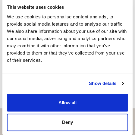
Pista de pádel
This website uses cookies
¿Está interesado en esta
We use cookies to personalise content and ads, to
Spa y centro de bienestar de lujo
propiedad?
provide social media features and to analyse our traffic.
Elegantes espacios de coworking para profesionales
We also share information about your use of our site with
Please, contact me or fill your information and
our social media, advertising and analytics partners who
Área de juegos para niños
we will contact you with the language you
may combine it with other information that you’ve
choose. We also arrange remote property
provided to them or that they’ve collected from your use
Restaurante y espacios sociales
viewings by Whats App free of charge.
of their services.
El desarrollo constará de 32 apartamentos de lujo y 39
adosados, ofreciendo un entorno residencial íntimo y a
MAKE CONTACT REQUEST
Show details
la vez vibrante. La propiedad también cuenta con garaje
privado y excelente seguridad, garantizando total
tranquilidad.
Allow all
Situada a solo 20 minutos de Marbella, esta residencia
Deny
ofrece una oportunidad excepcional de disfrutar del
estilo de vida de la Costa del Sol, combinando