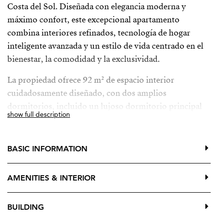
Costa del Sol. Diseñada con elegancia moderna y
máximo confort, este excepcional apartamento
combina interiores refinados, tecnología de hogar
inteligente avanzada y un estilo de vida centrado en el
bienestar, la comodidad y la exclusividad.
La propiedad ofrece 92 m² de espacio interior
cuidadosamente diseñado, con dos amplios
dormitorios, incluido un lujoso dormitorio principal
show full description
en suite, y dos elegantes baños con calefacción por
suelo radiante, garantizando el máximo confort
durante todo el año. La aire acondicionado central
BASIC INFORMATION
asegura un clima interior perfecto, mientras que los
grandes ventanales y el doble acristalamiento llenan el
AMENITIES & INTERIOR
hogar de luz natural y realzan la sensación de amplitud.
Una terraza privada de 30 m² invita a disfrutar de la
BUILDING