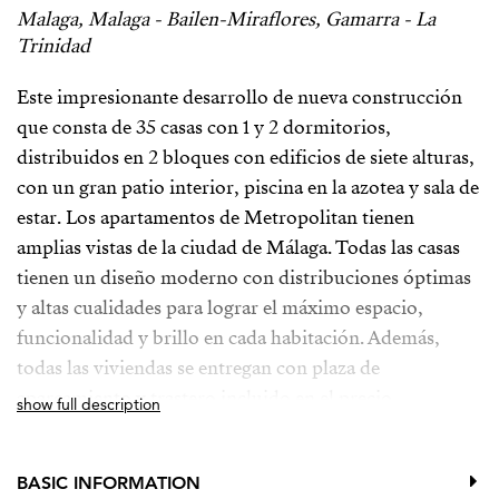
Malaga, Malaga - Bailen-Miraflores, Gamarra - La
Trinidad
Este impresionante desarrollo de nueva construcción
que consta de 35 casas con 1 y 2 dormitorios,
distribuidos en 2 bloques con edificios de siete alturas,
con un gran patio interior, piscina en la azotea y sala de
estar. Los apartamentos de Metropolitan tienen
amplias vistas de la ciudad de Málaga. Todas las casas
tienen un diseño moderno con distribuciones óptimas
y altas cualidades para lograr el máximo espacio,
funcionalidad y brillo en cada habitación. Además,
todas las viviendas se entregan con plaza de
aparcamiento y trastero incluido en el precio.
show full description
Se encuentra en la calle principal como arteria espinaca
de la capital de Málaga, en un entorno consolidado en
BASIC INFORMATION