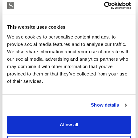
Strand Properties
ISABEL BRENNAN
Independent Property Advisor
This website uses cookies
+34 683 528 094
whatsapp
We use cookies to personalise content and ads, to
isabel.brennan@strand.es
provide social media features and to analyse our traffic.
We also share information about your use of our site with
¿Está interesado en esta
our social media, advertising and analytics partners who
propiedad?
may combine it with other information that you’ve
provided to them or that they’ve collected from your use
Please, contact me or fill your information and
of their services.
we will contact you with the language you
choose. We also arrange remote property
viewings by Whats App free of charge.
Show details
MAKE CONTACT REQUEST
Allow all