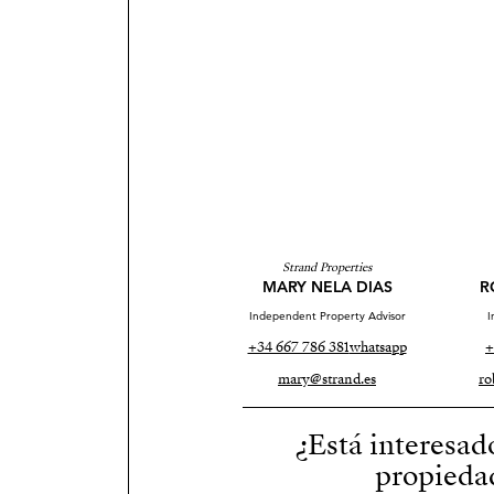
Strand Properties
MARY NELA DIAS
R
Independent Property Advisor
I
+34 667 786 381
whatsapp
+
mary@strand.es
ro
¿Está interesad
propieda