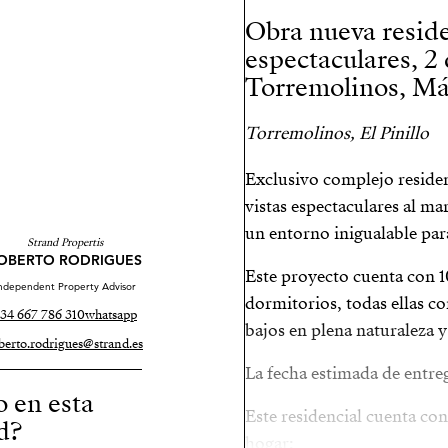
Obra nueva reside
espectaculares, 2
Torremolinos, Má
Torremolinos, El Pinillo
Exclusivo complejo reside
vistas espectaculares al ma
un entorno inigualable para
Strand Propertis
OBERTO RODRIGUES
Este proyecto cuenta con 10
ndependent Property Advisor
dormitorios, todas ellas c
34 667 786 310
whatsapp
bajos en plena naturaleza y
berto.rodrigues@strand.es
La fecha estimada de entre
o en esta
Este residencial cuenta c
d?
hogar: