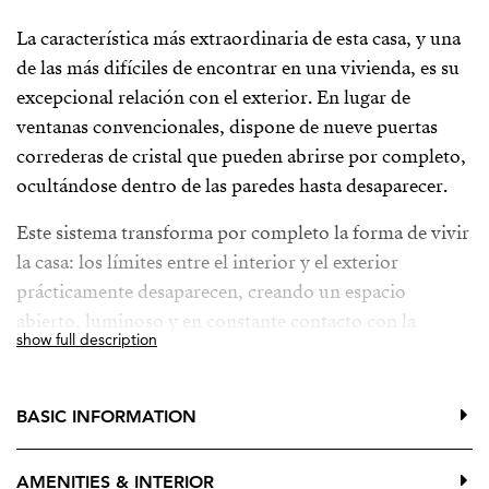
La característica más extraordinaria de esta casa, y una
de las más difíciles de encontrar en una vivienda, es su
excepcional relación con el exterior. En lugar de
ventanas convencionales, dispone de nueve puertas
correderas de cristal que pueden abrirse por completo,
ocultándose dentro de las paredes hasta desaparecer.
Este sistema transforma por completo la forma de vivir
la casa: los límites entre el interior y el exterior
prácticamente desaparecen, creando un espacio
abierto, luminoso y en constante contacto con la
show full description
naturaleza. La ventilación cruzada que se genera es
excepcional, permitiendo una circulación natural del
aire que mantiene la vivienda fresca durante el verano y
BASIC INFORMATION
proporciona un confort difícil de igualar.
AMENITIES & INTERIOR
Es una solución arquitectónica muy poco habitual, que