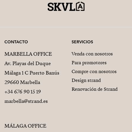
de nueva construcción, eficiente, con carácter y
rodeada de la tranquilidad del campo mallorquín, sin
renunciar a la cercanía de servicios y algunas de las
mejores playas de la isla.
CONTACTO
SERVICIOS
MARBELLA OFFICE
Venda con nosotros
Para promotores
Av. Playas del Duque
Compre con nosotros
Málaga 1 C Puerto Banús
Design strand
29660 Marbella
Renovación de Strand
+34 676 90 15 19
marbella@strand.es
MÁLAGA OFFICE