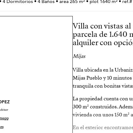
• 4 Dormitorios • 4 Baños • area 265 m² • plot 1640 m² • re
Villa con vistas 
parcela de 1.640 m
alquiler con opci
Mijas
Villa ubicada en la Urbani
Mijas Pueblo y 10 minutos 
tranquila con bonitas vista
La propiedad cuenta con u
LOPEZ
300 m² construidos. Además
dvisor
vivienda con unos 150 m² a
tsapp
es
En el exterior encontramos