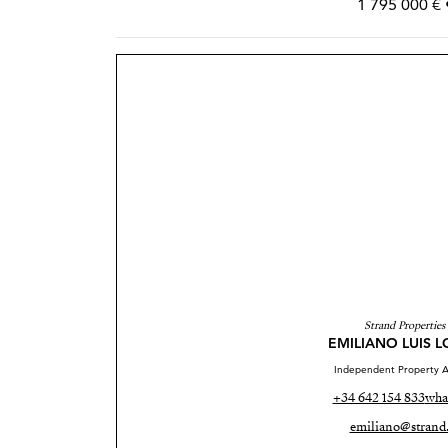
1 795 000 € 
Strand Properties
EMILIANO LUIS 
Independent Property A
+34 642 154 833
wha
emiliano@strand.