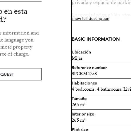
privada y espacio de parkin
o en esta
La propiedad también ofrece
d?
show full description
opción a compra. En este ca
con aproximadamente 1.500 
ur information and
servicio.
BASIC INFORMATION
he language you
remote property
Una excelente oportunidad 
Ubicación
ee of charge.
Mijas
una ubicación privilegiada 
Reference number
SPCRM4758
EQUEST
Habitaciones
4 bedrooms, 4 bathrooms, Li
Tamaño
265 m²
Interior size
265 m²
Plot size