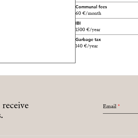
Communal fees
60 €/month
IBI
1500 €/year
Garbage tax
140 €/year
o receive
Email
*
.