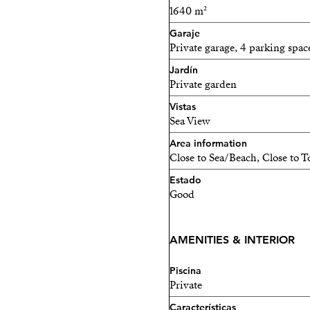
1640 m²
Garaje
Private garage, 4 parking spac
Jardín
Private garden
Vistas
Sea View
Area information
Close to Sea/Beach, Close to 
Estado
Good
AMENITIES & INTERIOR
Piscina
Private
Características