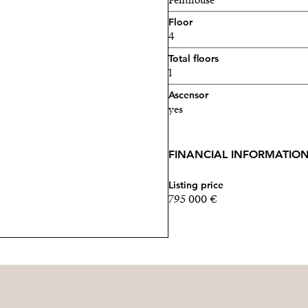
Penthouse
Floor
4
Total floors
1
Ascensor
yes
FINANCIAL INFORMATIO
Listing price
795 000 €