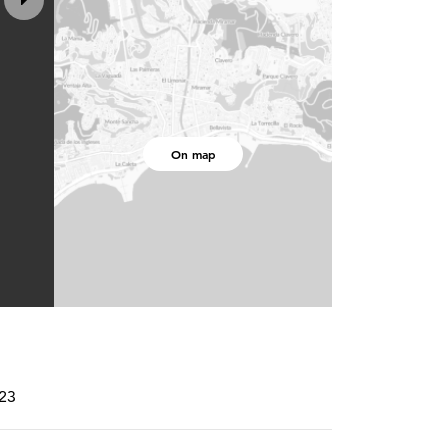
On map
023