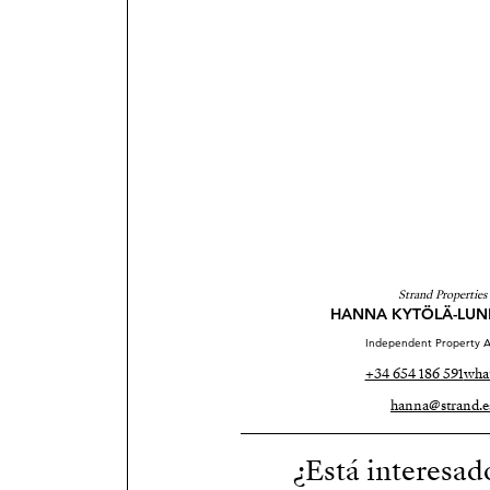
Strand Properties
HANNA KYTÖLÄ-LU
Independent Property A
+34 654 186 591
wha
hanna@strand.e
¿Está interesad