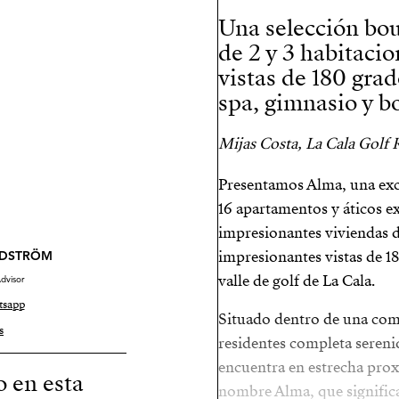
Una selección bou
de 2 y 3 habitaci
vistas de 180 grad
spa, gimnasio y b
Mijas Costa, La Cala Golf 
Presentamos Alma, una exc
16 apartamentos y áticos e
impresionantes viviendas d
impresionantes vistas de 18
NDSTRÖM
valle de golf de La Cala.
dvisor
tsapp
Situado dentro de una com
s
residentes completa sereni
encuentra en estrecha prox
o en esta
nombre Alma, que significa