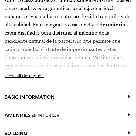
solo 25 casas adosadas, cuidadosamente distribuidas en
cinco cuadras para garantizar una baja densidad,
máxima privacidad y un entorno de vida tranquilo y de
alta calidad. Estas elegantes casas de 3 y 4 dormitorios
están diseñadas para disfrutar al máximo de la
pendiente natural de la parcela, lo que permite que
cada propiedad disfrute de impresionantes vistas
panorámicas ininterrumpidas del mar Mediterráneo,
especialmente desde las posiciones elevadas dentro del
proyecto. La ubicación es realmente excepcional: a solo
show full description
20 minutos del aeropuerto y a solo 5 minutos de la
playa, mientras que está rodeado de un hermoso valle
BASIC INFORMATION
natural que ofrece tranquilidad, privacidad y un estilo
de vida sereno.
AMENITIES & INTERIOR
Organic ofrece un concepto único que combina
comodidad, naturaleza y comunidad, con excelentes
BUILDING