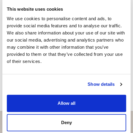
información o para asegurar su unidad antes de que se
isabel.brennan@strand.es
agoten.
This website uses cookies
¿Está interesado en esta
We use cookies to personalise content and ads, to
propiedad?
provide social media features and to analyse our traffic.
We also share information about your use of our site with
our social media, advertising and analytics partners who
Please, contact me or fill your information and
may combine it with other information that you’ve
we will contact you with the language you
provided to them or that they’ve collected from your use
choose. We also arrange remote property
of their services.
viewings by Whats App free of charge.
MAKE CONTACT REQUEST
Show details
Allow all
Deny