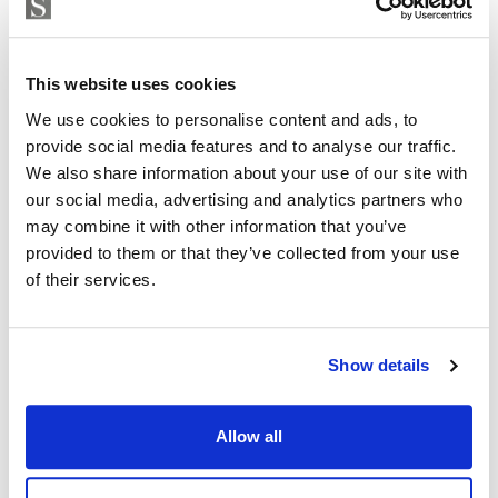
MARLO LOPEZ
Situada a solo 15 minutos de la estación María
Independent Property Advisor
Zambrano y muy próxima al Centro Histórico, se
+34 646 179 316
whatsapp
This website uses cookies
encuentra en una de las áreas más consolidadas y
marlo@strand.es
We use cookies to personalise content and ads, to
demandadas de Málaga. Las ventanas de doble
provide social media features and to analyse our traffic.
acristalamiento garantizan aislamiento térmico y
¿Está interesado en esta
We also share information about your use of our site with
acústico durante todo el año.
propiedad?
our social media, advertising and analytics partners who
may combine it with other information that you’ve
La propiedad no está destinada a alquiler vacacional,
provided to them or that they’ve collected from your use
Please, contact me or fill your information and
cumpliendo la normativa vigente.
of their services.
we will contact you with the language you
choose. We also arrange remote property
Una casa para vivir muy bien hoy y para invertir con
viewings by Whats App free of charge.
cabeza de cara al futuro.
Show details
MAKE CONTACT REQUEST
Allow all