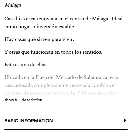
Malaga
Casa histórica renovada en el centro de Málaga | Ideal
como hogar o inversión estable
Hay casas que sirven para vivir.
Y otras que funcionan en todos los sentidos.
Esta es una de ellas.
Ubicada en la Plaza del Mercado de Salamanca, esta
casa adosada completamente renovada combina el
carácter de una construcción de 1940 con el confort
show full description
actual, ofreciendo una vivienda cómoda, amplia y muy
versátil, tanto como residencia privada como para
alquiler de larga duración.
BASIC INFORMATION
Con 157 m² construidos en dos plantas, dispone de 6