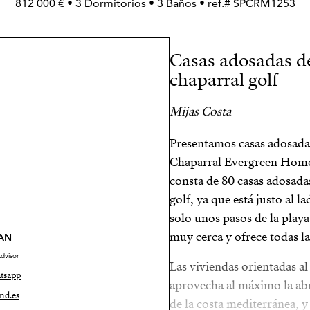
812 000 € • 3 Dormitorios • 3 Baños • ref.# SPCRM1253
Casas adosadas de
chaparral golf
Mijas Costa
Presentamos casas adosadas
Chaparral Evergreen Homes
consta de 80 casas adosadas
golf, ya que está justo al l
solo unos pasos de la playa
muy cerca y ofrece todas l
AN
dvisor
Las viviendas orientadas al
tsapp
aprovecha al máximo la abu
nd.es
de la costa mediterránea, 