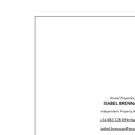
Strand Properties
ISABEL BRENN
Independent Property A
+34 683 528 094
wha
isabel.brennan@stra