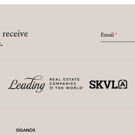
o receive
Email
*
.
SÍGANOS