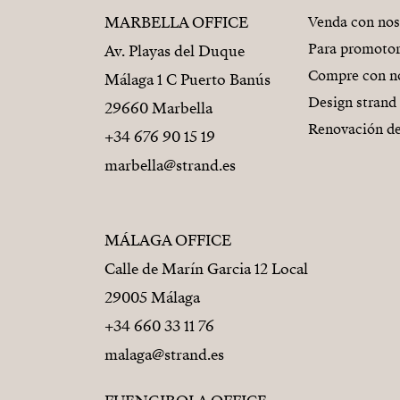
MARBELLA OFFICE
Venda con nos
Para promoto
Av. Playas del Duque
Compre con n
Málaga 1 C Puerto Banús
Design strand
29660 Marbella
Renovación de
+34 676 90 15 19
marbella@strand.es
MÁLAGA OFFICE
Calle de Marín Garcia 12 Local
29005 Málaga
+34 660 33 11 76
malaga@strand.es