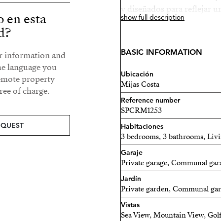
y diseñados para reflejar 
o en esta
show full description
con la máxima calidad. Cara
d?
encuentran en todo el com
BASIC INFORMATION
ur information and
La ubicación significa que 
he language you
acuáticos y actividades de o
Ubicación
remote property
gimnasio en el centro depo
Mijas Costa
ee of charge.
proyecto también ofrecen j
Reference number
SPCRM1253
EQUEST
Habitaciones
3 bedrooms, 3 bathrooms, Liv
Garaje
Private garage, Communal gara
Jardín
Private garden, Communal ga
Vistas
Sea View, Mountain View, Golf