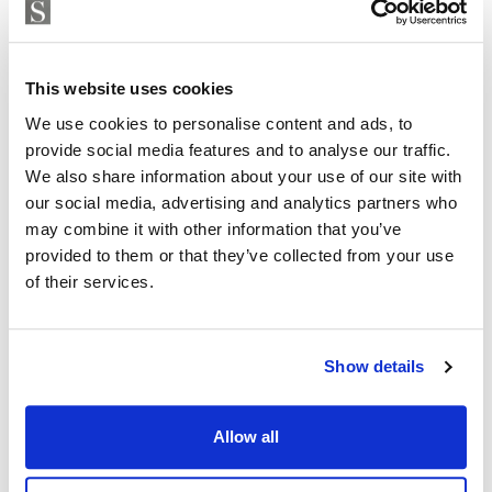
Strand Properties
ISABEL BRENNAN
Independent Property Advisor
+34 683 528 094
whatsapp
This website uses cookies
isabel.brennan@strand.es
We use cookies to personalise content and ads, to
provide social media features and to analyse our traffic.
¿Está interesado en esta
We also share information about your use of our site with
our social media, advertising and analytics partners who
propiedad?
may combine it with other information that you’ve
provided to them or that they’ve collected from your use
Please, contact me or fill your information and
of their services.
we will contact you with the language you
choose. We also arrange remote property
viewings by Whats App free of charge.
Show details
MAKE CONTACT REQUEST
Allow all