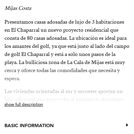
Mijas Costa
Presentamos casas adosadas de lujo de 3 habitaciones
en El Chaparral un nuevo proyecto residencial que
consta de 80 casas adosadas. La ubicación es ideal para
los amantes del golf, ya que está justo al lado del campo
de golf El Chaparral y está a solo unos pasos de la
playa. La bulliciosa zona de La Cala de Mijas está muy
cerca y ofrece todas las comodidades que necesita y
espera.
Las viviendas orientadas al sur y suroeste aportan un
lujo adicional que aprovecha al máximo la abundante
show full description
luz natural y el atractivo ambiente de la costa
mediterránea, y los espacios comunes han sido
concebidos y diseñados para reflejar un fuerte
BASIC INFORMATION
compromiso con la sostenibilidad, con la máxima