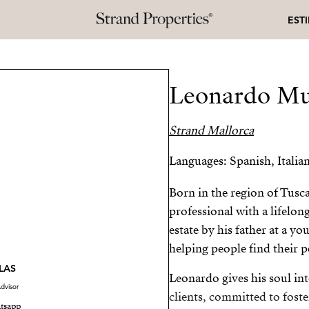
EST
Leonardo Mu
Strand Mallorca
Languages: Spanish, Italia
Born in the region of Tuscan
professional with a lifelon
estate by his father at a y
helping people find their 
LAS
Leonardo gives his soul int
dvisor
clients, committed to foste
tsapp