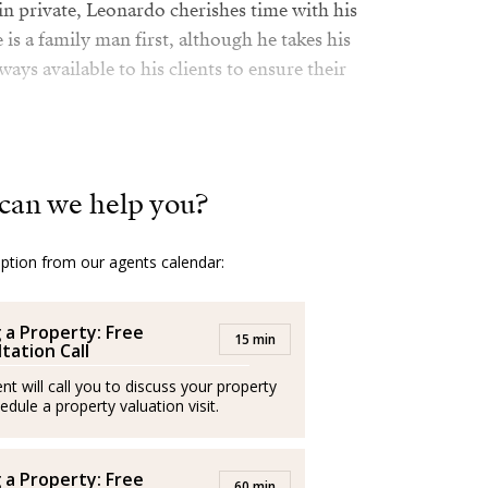
n private, Leonardo cherishes time with his
 is a family man first, although he takes his
ways available to his clients to ensure their
, Portuguese and Spanish allowing seamless
e clientele, his extensive travels have
can we help you?
tanding of various cultures and markets,
h clients from all over the world. His
r excellent service and outstanding results.
option from our agents calendar:
ssionals and operate independently
g a Property: Free
15 min
tation Call
nt will call you to discuss your property
 Leonardo es un profesional inmobiliario
edule a property valuation visit.
nal por la industria: introducido en el
 padre a muy temprana edad, viene
g a Property: Free
60 min