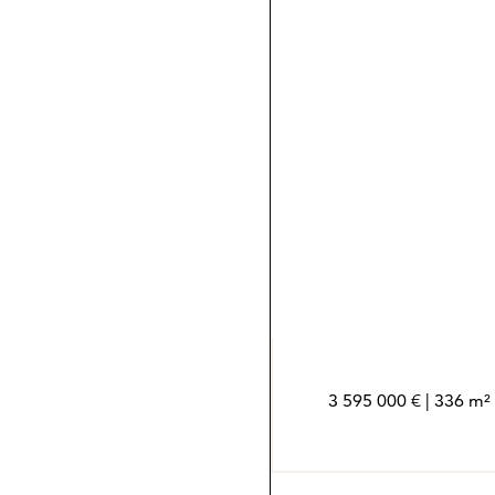
*Los agentes son profesion
independiente
3 595 000 € | 336 m²