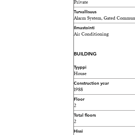
Private
Turvallisuus
Alarm System, Gated Commun
Ilmastointi
Air Conditioning
BUILDING
Tyyppi
House
Construction year
1988
Floor
2
Total floors
2
Hissi