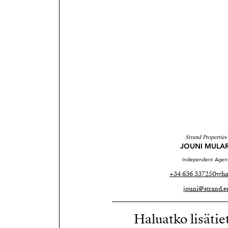
Strand Properties
JOUNI MULAR
Independent Agen
+34 636 337250
wha
jouni@strand.e
Haluatko lisätie