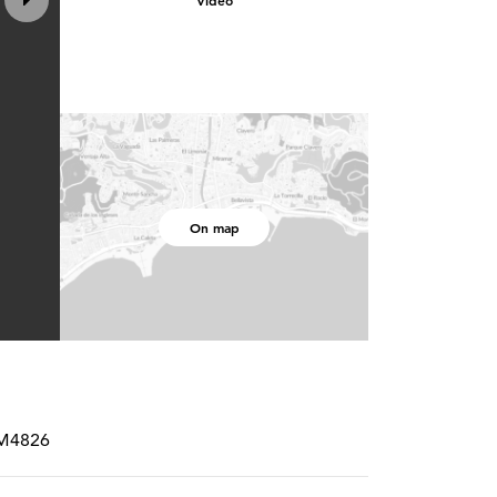
Video
On map
CRM4826