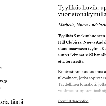
Tyylikäs huvila up
vuoristonäkymill
Marbella, Nueva Andalucia
Tyylikäs 5 makuuhuoneen 
Hill Clubissa, Nueva Andal
skandinaaviseen tyyliin. Kot
suuret ikkunat sekä kaunii
että terasseilta.
I
Kiinteistöön kuuluu oma aut
t
ulkoalueet, jotka sopivat 
tsapp
Täydellinen lomakoti, jol
s
vuokratuottopotentiaali si
toja tästä
Sijaitsee turvallisella, aida
show full description