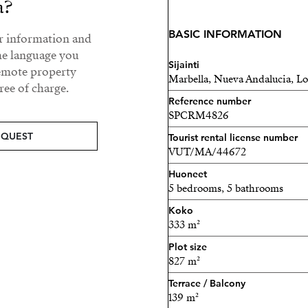
a?
yksityisyyttä, mutta samalla
ravintoloita ja kaikkia pal
BASIC INFORMATION
ur information and
yhden Marbellan halutuimm
he language you
Sijainti
remote property
Marbella, Nueva Andalucia, Lo
ee of charge.
Reference number
SPCRM4826
EQUEST
Tourist rental license number
VUT/MA/44672
Huoneet
5 bedrooms, 5 bathrooms
Koko
333 m²
Plot size
827 m²
Terrace / Balcony
139 m²