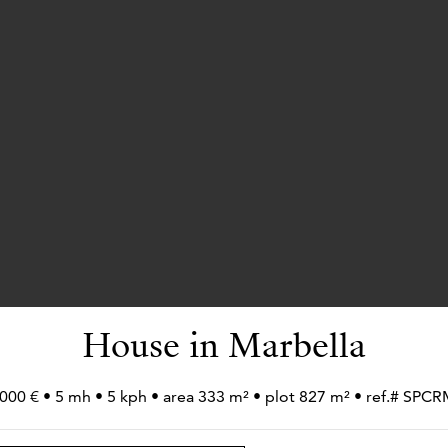
House in Marbella
000 € • 5 mh • 5 kph • area 333 m² • plot 827 m² • ref.# SP