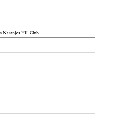
 lähellä kansainvälisiä kouluja, golfkenttiä,
veluita, jotka tekevät Nueva Andaluciasta
ista asuinalueista.
s Naranjos Hill Club