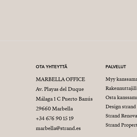
OTA YHTEYTTÄ
PALVELUT
MARBELLA OFFICE
Myy kanssam
Rakennuttajill
Av. Playas del Duque
Osta kanssa
Málaga 1 C Puerto Banús
Design strand
29660 Marbella
Strand Renova
+34 676 90 15 19
Strand Proper
marbella@strand.es