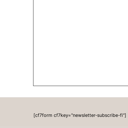
[cf7form cf7key="newsletter-subscribe-fi"]