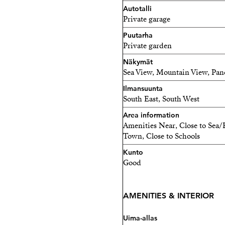
Autotalli
Private garage
Puutarha
Private garden
Näkymät
Sea View, Mountain View, Pa
Ilmansuunta
South East, South West
Area information
Amenities Near, Close to Sea/B
Town, Close to Schools
Kunto
Good
AMENITIES & INTERIOR
Uima-allas