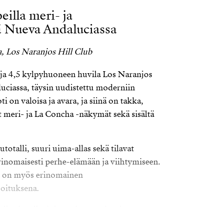
eilla meri- ja
ä Nueva Andaluciassa
, Los Naranjos Hill Club
ja 4,5 kylpyhuoneen huvila Los Naranjos
uciassa, täysin uudistettu moderniin
i on valoisa ja avara, ja siinä on takka,
t meri- ja La Concha -näkymät sekä sisältä
otalli, suuri uima-allas sekä tilavat
erinomaisesti perhe-elämään ja viihtymiseen.
la on myös erinomainen
joituksena.
tulla alueella, joka tarjoaa rauhaa ja