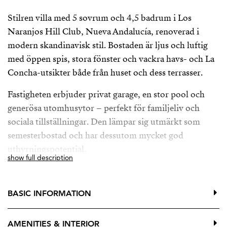
Stilren villa med 5 sovrum och 4,5 badrum i Los
Naranjos Hill Club, Nueva Andalucía, renoverad i
modern skandinavisk stil. Bostaden är ljus och luftig
med öppen spis, stora fönster och vackra havs- och La
Concha-utsikter både från huset och dess terrasser.
Fastigheten erbjuder privat garage, en stor pool och
generösa utomhusytor – perfekt för familjeliv och
sociala tillställningar. Den lämpar sig utmärkt som
semesterbostad och har dessutom mycket god
uthyrningspotential.
show full description
Belägen i ett tryggt, inhägnat område erbjuder villan
både avskildhet och lugn, samtidigt som den ligger
BASIC INFORMATION
nära internationella skolor, golfbanor, restauranger
och alla bekvämligheter som gör Nueva Andalucía till
AMENITIES & INTERIOR
ett av Marbellas mest attraktiva bostadsområden.