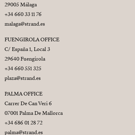
29005 Málaga
+34 660 33 11 76
malaga@strand.es
FUENGIROLA OFFICE
C/ España 1, Local 3
29640 Fuengirola
+34 660 551 325
plaza@strand.es
PALMA OFFICE
Carrer De Can Veri 6
07001 Palma De Mallorca
+34 686 01 28 72
palma@strand.es