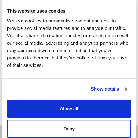
Independent Agent
This website uses cookies
+34 636 337250
whatsapp
We use cookies to personalise content and ads, to
jouni@strand.es
provide social media features and to analyse our traffic.
We also share information about your use of our site with
Vill du veta mer on bostaden?
our social media, advertising and analytics partners who
may combine it with other information that you’ve
Please, contact me or fill your information and
provided to them or that they’ve collected from your use
we will contact you with the language you
of their services.
choose. We also arrange remote property
viewings by Whats App free of charge.
Show details
MAKE CONTACT REQUEST
Allow all
Deny