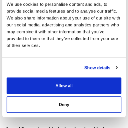
We use cookies to personalise content and ads, to
Boka ett kostnadsfritt konsultationssamtal för att
provide social media features and to analyse our traffic.
diskutera ditt bostadsköp i Spanien. Välj det språk du
We also share information about your use of our site with
föredrar och en tid som passar dig så ringer vi upp. Du
our social media, advertising and analytics partners who
kan även boka en personlig videovisning av den bostad
may combine it with other information that you’ve
du är intresserad av. Vår mäklare visar fastigheten via
provided to them or that they’ve collected from your use
videosamtal, går igenom alla detaljer du önskar och
of their services.
besvarar dina frågor.
KONTAKT
Show details
Allow all
Vi har tillgång till alla fastigheter till
Deny
salu på samtliga bostadsportaler