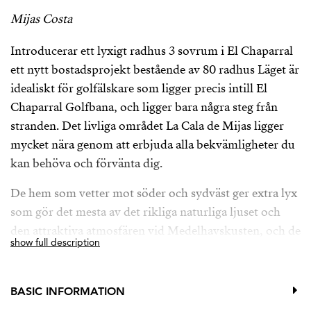
Mijas Costa
Introducerar ett lyxigt radhus 3 sovrum i El Chaparral
ett nytt bostadsprojekt bestående av 80 radhus Läget är
idealiskt för golfälskare som ligger precis intill El
Chaparral Golfbana, och ligger bara några steg från
stranden. Det livliga området La Cala de Mijas ligger
mycket nära genom att erbjuda alla bekvämligheter du
kan behöva och förvänta dig.
De hem som vetter mot söder och sydväst ger extra lyx
som gör det mesta av det rikliga naturliga ljuset och
den attraktiva atmosfären vid Medelhavskusten, och de
show full description
gemensamma utrymmena har utformats och designats
för att återspegla ett starkt engagemang för hållbarhet,
med högsta kvalitet. Kvalitetsfunktioner och faciliteter
BASIC INFORMATION
finns i hela komplexet.