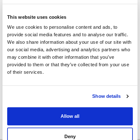
Strand Properties
inklusive 3 kökspaket, 2 golvalternativ, 3 färgval och 2
ISABEL BRENNAN
alternativ för väggbeklädnad i badrummet.
Independent Property Advisor
This website uses cookies
+34 683 528 094
whatsapp
We use cookies to personalise content and ads, to
isabel.brennan@strand.es
provide social media features and to analyse our traffic.
We also share information about your use of our site with
Vill du veta mer on bostaden?
our social media, advertising and analytics partners who
may combine it with other information that you’ve
provided to them or that they’ve collected from your use
Please, contact me or fill your information and
of their services.
we will contact you with the language you
choose. We also arrange remote property
viewings by Whats App free of charge.
Show details
MAKE CONTACT REQUEST
Allow all
Deny