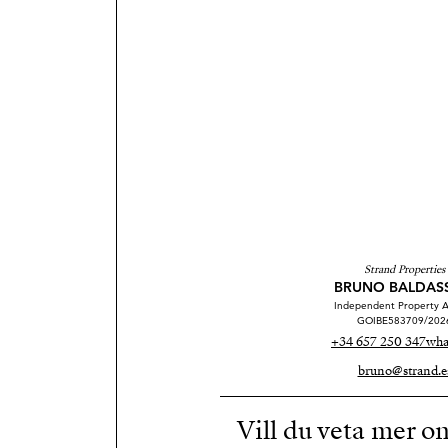
Strand Properties
BRUNO BALDAS
Independent Property A
GOIBE583709/202
+34 657 250 347
wha
bruno@strand.e
Vill du veta mer o