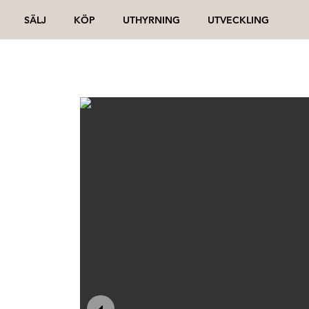
SÄLJ
KÖP
UTHYRNING
UTVECKLING