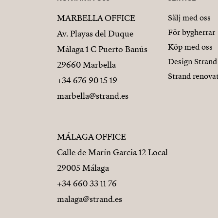
MARBELLA OFFICE
Sälj med oss
För bygherrar
Av. Playas del Duque
Köp med oss
Málaga 1 C Puerto Banús
Design Strand
29660 Marbella
Strand renova
+34 676 90 15 19
marbella@strand.es
MÁLAGA OFFICE
Calle de Marín Garcia 12 Local
29005 Málaga
+34 660 33 11 76
malaga@strand.es