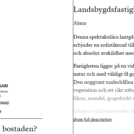
Landsbygdsfastigh
Sineu
Denna spektakulära lantgår
erbjuder en sofistikerad t
och absolut avskildhet me
Fastigheten ligger på en v
natur och med väldigt få gr
Den noggrant underhållna 
SARI
vegetation och ett rikt utbu
dvisor
6
fikon, mandel, grapefrukt
tsapp
Gården totalrenoverades 20
s
oklanderligt skick. Dess ö
show full description
n bostaden?
fönster från golv till tak, s