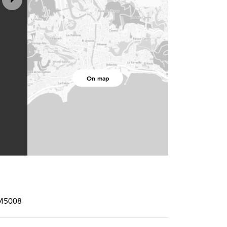
On map
RM5008