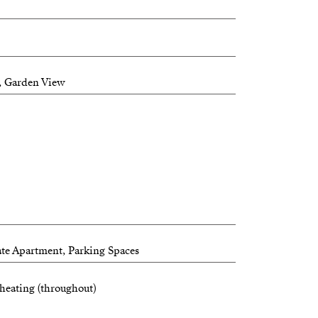
ranterar dricksvattenkvalitet.
, Garden View
rate Apartment, Parking Spaces
heating (throughout)