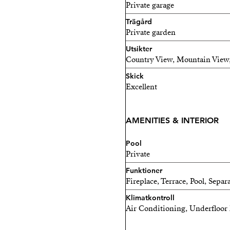
vattenreningssystem som ga
Private garage
Trägård
Private garden
Utsikter
Country View, Mountain View
Skick
Excellent
AMENITIES & INTERIOR
Pool
Private
Funktioner
Fireplace, Terrace, Pool, Sepa
Klimatkontroll
Air Conditioning, Underfloor 