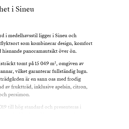
et i Sineu
d i medelhavsstil ligger i Sineu och
illflyktsort som kombinerar design, komfort
d hisnande panoramautsikt över ön.
idsträckt tomt på 15 049 m², omgiven av
annar, vilket garanterar fullständig lugn.
trädgården är en sann oas med frodig
d av fruktträd, inklusive apelsin, citron,
 och persimon.
19 till hög standard och presenteras i
ppna planlösning, tillsammans med stora
läpper in rikligt med naturligt ljus, vilket