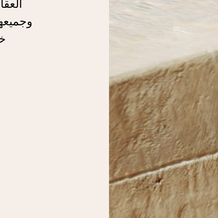
العقا
وجميعه
خد