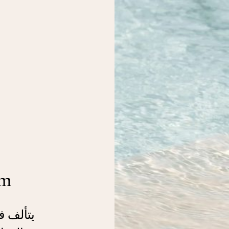
am
يتألف ف