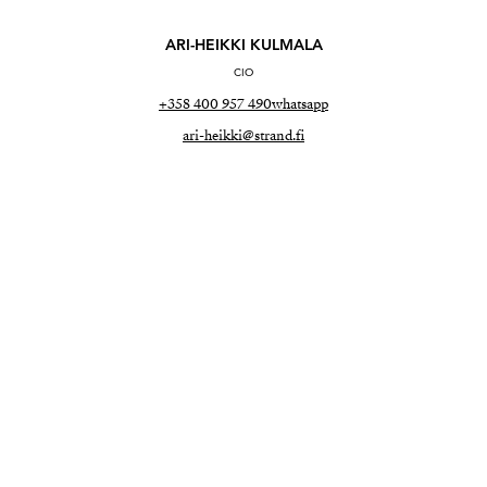
ARI-HEIKKI KULMALA
CIO
+358 400 957 490
whatsapp
ari-heikki@strand.fi