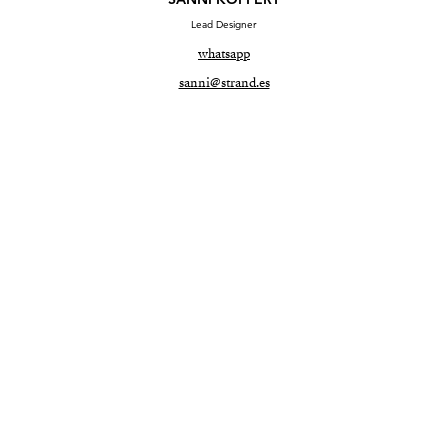
Lead Designer
whatsapp
sanni@strand.es