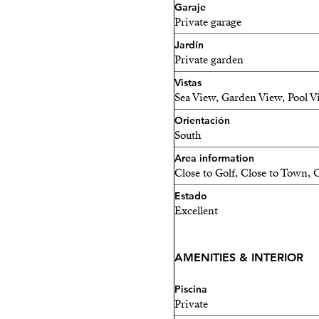
Garaje
Private garage
Jardín
Private garden
Vistas
Sea View, Garden View, Pool 
Orientación
South
Area information
Close to Golf, Close to Town, C
Estado
Excellent
AMENITIES & INTERIOR
Piscina
Private