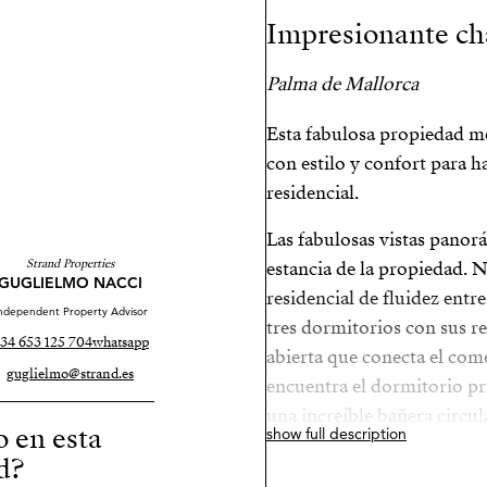
Impresionante cha
Palma de Mallorca
Esta fabulosa propiedad m
con estilo y confort para h
residencial.
Las fabulosas vistas panor
Strand Properties
estancia de la propiedad. N
GUGLIELMO NACCI
residencial de fluidez entre
ndependent Property Advisor
tres dormitorios con sus r
34 653 125 704
whatsapp
abierta que conecta el come
guglielmo@strand.es
encuentra el dormitorio pr
una increíble bañera circul
o en esta
show full description
dos grandes terrazas. El es
d?
disfrutar de un momento c