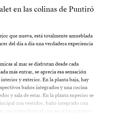
let en las colinas de Puntiró
ejor que nueva, está totalmente amueblada
acer del día a día una verdadera experiencia
ámicas al mar se disfrutan desde cada
ada más entrar, se aprecia esa sensación
 interior y exterior. En la planta baja, hay
espectivos baños integrados y una cocina
dor y sala de estar. En la planta superior se
incipal con vestidor, baño integrado con
ar con vistas hasta el mar en el horizonte y
pacio exterior de esa planta está hecho para
on uno mismo, una copa de vino viendo la