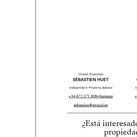
Strand Properties
SÉBASTIEN HUET
Independent Property Advisor
I
+34 672 571 308
whatsapp
+
sebastien@strand.es
¿Está interesad
propieda