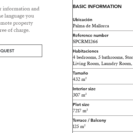
puesta de sol o tomando el
BASIC INFORMATION
ur information and
jornada.
he language you
Ubicación
remote property
Los exteriores son un oasi
Palma de Mallorca
ee of charge.
vistas al mar, pista de peta
Reference number
una estupenda zona de bar
SPCRM1266
también al fresco.
EQUEST
Habitaciones
4 bedrooms, 5 bathrooms, St
Esta propiedad lo tiene tod
Living Room, Laundry Room, 
propietario que llene la ca
Tamaño
432 m²
Póngase en contacto con no
Interior size
esta increíble casa que pue
307 m²
Plot size
7217 m²
Terrace / Balcony
125 m²