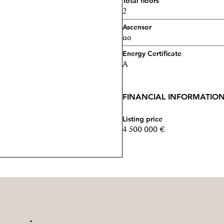
Total floors
2
Ascensor
no
Energy Certificate
A
FINANCIAL INFORMATIO
Listing price
4 500 000 €