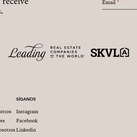
o receive
Email
*
.
SÍGANOS
otros
Instagram
res
Facebook
osotros
Linkedin