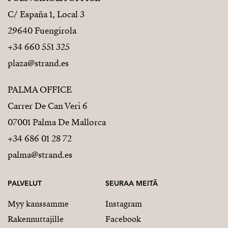
C/ España 1, Local 3
29640 Fuengirola
+34 660 551 325
plaza@strand.es
PALMA OFFICE
Carrer De Can Veri 6
07001 Palma De Mallorca
+34 686 01 28 72
palma@strand.es
PALVELUT
SEURAA MEITÄ
Myy kanssamme
Instagram
Rakennuttajille
Facebook