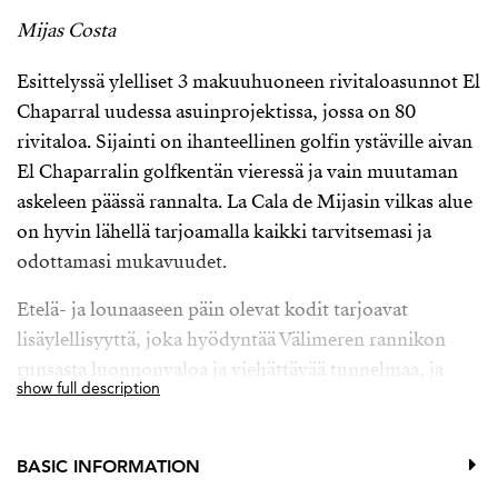
Mijas Costa
Esittelyssä ylelliset 3 makuuhuoneen rivitaloasunnot El
Chaparral uudessa asuinprojektissa, jossa on 80
rivitaloa. Sijainti on ihanteellinen golfin ystäville aivan
El Chaparralin golfkentän vieressä ja vain muutaman
askeleen päässä rannalta. La Cala de Mijasin vilkas alue
on hyvin lähellä tarjoamalla kaikki tarvitsemasi ja
odottamasi mukavuudet.
Etelä- ja lounaaseen päin olevat kodit tarjoavat
lisäylellisyyttä, joka hyödyntää Välimeren rannikon
runsasta luonnonvaloa ja viehättävää tunnelmaa, ja
show full description
yhteiset tilat on suunniteltu ja suunniteltu
heijastelemaan vahvaa sitoutumista kestävään
kehitykseen äärimmäisen laadukkaasti. Laadukkaat
BASIC INFORMATION
ominaisuudet ja tilat löytyvät koko kompleksista.