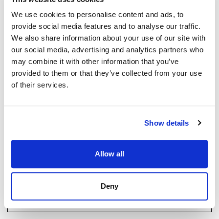
Strand Properties
lukien 3 keittiöpakettia, 2 lattiavaihtoehtoa, 3
ISABEL BRENNAN
We use cookies to personalise content and ads, to
maalivaihtoehtoa ja 2 kylpyhuoneen
Independent Property Advisor
provide social media features and to analyse our traffic.
seinäverhousvaihtoehtoa.
+34 683 528 094
whatsapp
We also share information about your use of our site with
our social media, advertising and analytics partners who
isabel.brennan@strand.es
may combine it with other information that you’ve
provided to them or that they’ve collected from your use
Haluatko lisätietoja tästä
of their services.
kohteesta?
Please, contact me or fill your information and
Show details
we will contact you with the language you
choose. We also arrange remote property
viewings by Whats App free of charge.
Allow all
Deny
MAKE CONTACT REQUEST