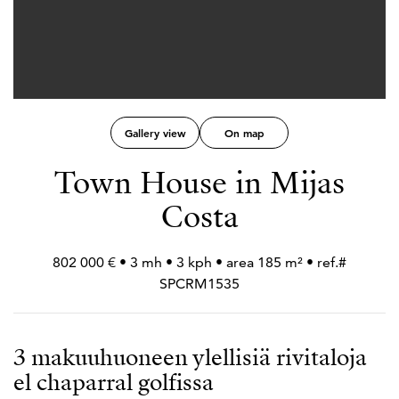
Gallery view
On map
Town House in Mijas
Costa
802 000 € • 3 mh • 3 kph • area 185 m² • ref.#
SPCRM1535
3 makuuhuoneen ylellisiä rivitaloja
el chaparral golfissa