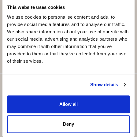
declares the real estate sector is more about people as it
Subscribe and be the first to receive exclusive
This website uses cookies
is about properties.
offers and updates.
We use cookies to personalise content and ads, to
One of her goals in Sales Support at Strand Properties
provide social media features and to analyse our traffic.
is optimising the consultants’ productivity and
We also share information about your use of our site with
Email
*
our social media, advertising and analytics partners who
providing a space they all want to enjoy and share
may combine it with other information that you’ve
experiences.
SUBSCRIBE
provided to them or that they’ve collected from your use
Proofreading, copywriting, translating and styling texts
of their services.
is her hobby, gastronomy is her vice, and the activism
and divulgation of Animal Rights is her call.
Show details
Susana speaks Catalan, Majorcan, Spanish, English and
German, and is becoming fluent in Italian.
Allow all
-----
Deny
Barcelonesa de pura cepa, Susana disfrutó de su amada
ciudad natal hasta los 18 años: tras la selectividad no