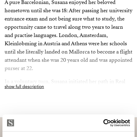
A pure Barcelonian, Susana enjoyed her beloved
hometown until she was 18: After passing her university
entrance exam and not being sure what to study, the
opportunity came to travel along two years to learn
and practise languages. London, Amsterdam,
Kleinlobming in Austria and Athens were her schools
until she literally landed on Mallorca to become a flight
attendant when she was 20 years old and was appointed
purser at 22.
In a voluntary turn, Susana initiated her path in Real
show full description
Estate in 1998 as a successful real estate sales consultant
and got an insight in diverse departments through the
years for a 360º knowledge in back office, client’s
attention and daily business. In 2006 she became a
trainer/on-site coach for new sales consultants and
managers. 15 years and +1.800 trained agents later, she