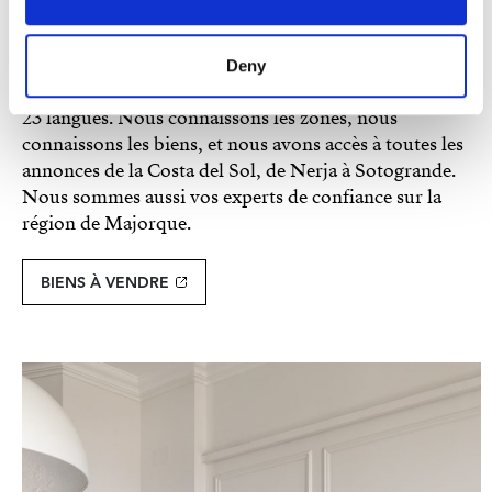
exclusives introuvables ailleurs. Nous disposons
également d’un large portefeuille de propriétés haut de
gamme hors marché, non publiées publiquement.
Deny
Notre équipe de plus de 100 agents expérimentés parle
23 langues. Nous connaissons les zones, nous
connaissons les biens, et nous avons accès à toutes les
annonces de la Costa del Sol, de Nerja à Sotogrande.
Nous sommes aussi vos experts de confiance sur la
région de Majorque.
BIENS À VENDRE