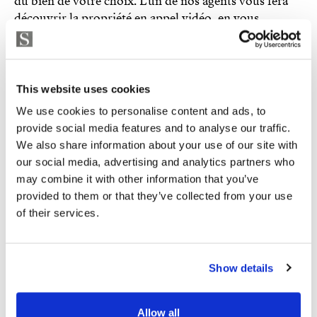
du bien de votre choix. L’un de nos agents vous fera
découvrir la propriété en appel vidéo, en vous
montrant tous les détails que vous souhaitez voir et en
répondant à vos questions.
This website uses cookies
CONTACT
We use cookies to personalise content and ads, to
provide social media features and to analyse our traffic.
We also share information about your use of our site with
our social media, advertising and analytics partners who
may combine it with other information that you’ve
provided to them or that they’ve collected from your use
Nous avons accès à tous les biens en
of their services.
vente sur les principaux portails
immobiliers
Show details
Strand Properties propose des centaines d’annonces
Allow all