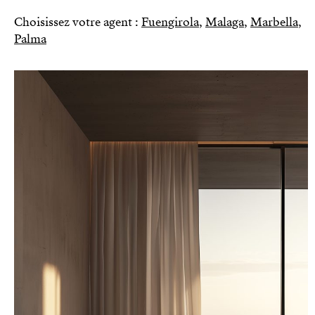
Choisissez votre agent :
Fuengirola
,
Malaga
,
Marbella
,
Palma